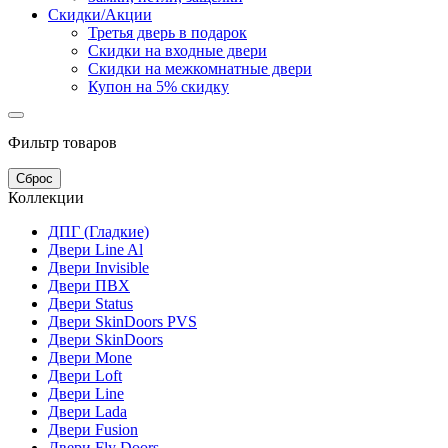
Скидки/Акции
Третья дверь в подарок
Скидки на входные двери
Скидки на межкомнатные двери
Купон на 5% скидку
Фильтр товаров
Сброс
Коллекции
ДПГ (Гладкие)
Двери Line Al
Двери Invisible
Двери ПВХ
Двери Status
Двери SkinDoors PVS
Двери SkinDoors
Двери Mone
Двери Loft
Двери Line
Двери Lada
Двери Fusion
Двери Fly Doors