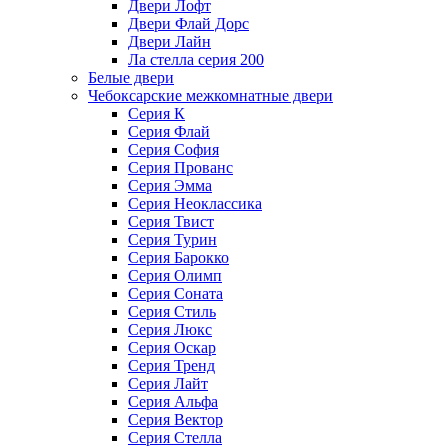
Двери Лофт
Двери Флай Дорс
Двери Лайн
Ла стелла серия 200
Белые двери
Чебоксарские межкомнатные двери
Серия К
Серия Флай
Серия София
Серия Прованс
Серия Эмма
Серия Неоклассика
Серия Твист
Серия Турин
Серия Барокко
Серия Олимп
Серия Соната
Серия Стиль
Серия Люкс
Серия Оскар
Серия Тренд
Серия Лайт
Серия Альфа
Серия Вектор
Серия Стелла