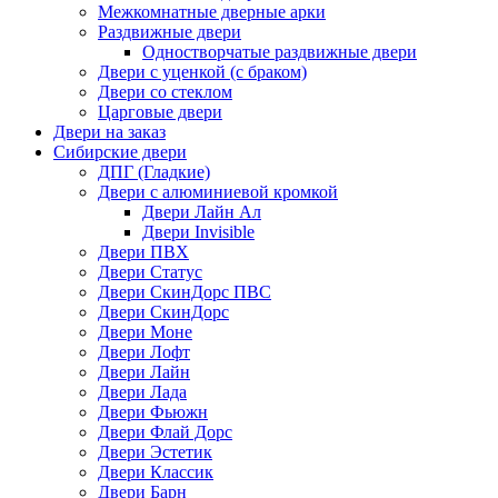
Межкомнатные дверные арки
Раздвижные двери
Одностворчатые раздвижные двери
Двери с уценкой (с браком)
Двери со стеклом
Царговые двери
Двери на заказ
Сибирские двери
ДПГ (Гладкие)
Двери с алюминиевой кромкой
Двери Лайн Ал
Двери Invisible
Двери ПВХ
Двери Статус
Двери СкинДорс ПВС
Двери СкинДорс
Двери Моне
Двери Лофт
Двери Лайн
Двери Лада
Двери Фьюжн
Двери Флай Дорс
Двери Эстетик
Двери Классик
Двери Барн