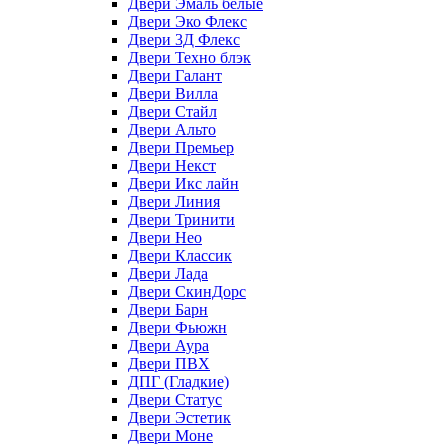
Двери Эмаль белые
Двери Эко Флекс
Двери 3Д Флекс
Двери Техно блэк
Двери Галант
Двери Вилла
Двери Стайл
Двери Альто
Двери Премьер
Двери Некст
Двери Икс лайн
Двери Линия
Двери Тринити
Двери Нео
Двери Классик
Двери Лада
Двери СкинДорс
Двери Барн
Двери Фьюжн
Двери Аура
Двери ПВХ
ДПГ (Гладкие)
Двери Статус
Двери Эстетик
Двери Моне