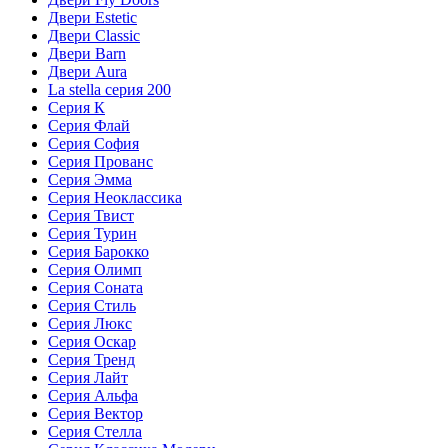
Двери Estetic
Двери Classic
Двери Barn
Двери Aura
La stella серия 200
Серия К
Серия Флай
Серия София
Серия Прованс
Серия Эмма
Серия Неоклассика
Серия Твист
Серия Турин
Серия Барокко
Серия Олимп
Серия Соната
Серия Стиль
Серия Люкс
Серия Оскар
Серия Тренд
Серия Лайт
Серия Альфа
Серия Вектор
Серия Стелла