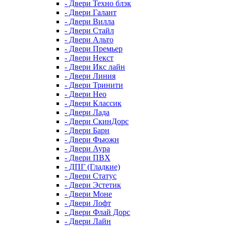
- Двери Техно блэк
- Двери Галант
- Двери Вилла
- Двери Стайл
- Двери Альто
- Двери Премьер
- Двери Некст
- Двери Икс лайн
- Двери Линия
- Двери Тринити
- Двери Нео
- Двери Классик
- Двери Лада
- Двери СкинДорс
- Двери Барн
- Двери Фьюжн
- Двери Аура
- Двери ПВХ
- ДПГ (Гладкие)
- Двери Статус
- Двери Эстетик
- Двери Моне
- Двери Лофт
- Двери Флай Дорс
- Двери Лайн