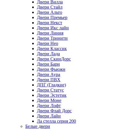
Двери Вилла
Двери Стайл
Двери Альто
Двери Премьер
Двери Некст
Двери Икс лайн
Двери Линия
Двери Тринити
Двери Нео
Двери Классик
Двери Лада
Двери СкинДорс
Двери Барн
Двери Фьюжн
Двери Аура
Двери ПВХ
ДПГ (Гладкие)
Двери Статус
Двери Эстетик
Двери Моне
Двери Лофт
Двери Флай Дорс
Двери Лайн
Ла стелла серия 200
Белые двери