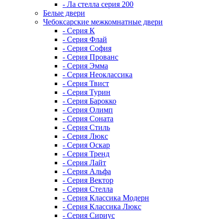
- Ла стелла серия 200
Белые двери
Чебоксарские межкомнатные двери
- Серия К
- Серия Флай
- Серия София
- Серия Прованс
- Серия Эмма
- Серия Неоклассика
- Серия Твист
- Серия Турин
- Серия Барокко
- Серия Олимп
- Серия Соната
- Серия Стиль
- Серия Люкс
- Серия Оскар
- Серия Тренд
- Серия Лайт
- Серия Альфа
- Серия Вектор
- Серия Стелла
- Серия Классика Модерн
- Серия Классика Люкс
- Серия Сириус