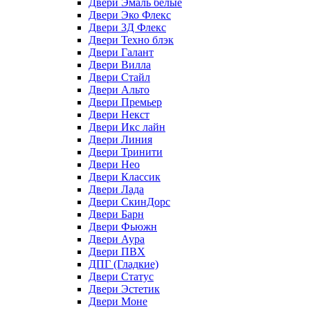
Двери Эмаль белые
Двери Эко Флекс
Двери 3Д Флекс
Двери Техно блэк
Двери Галант
Двери Вилла
Двери Стайл
Двери Альто
Двери Премьер
Двери Некст
Двери Икс лайн
Двери Линия
Двери Тринити
Двери Нео
Двери Классик
Двери Лада
Двери СкинДорс
Двери Барн
Двери Фьюжн
Двери Аура
Двери ПВХ
ДПГ (Гладкие)
Двери Статус
Двери Эстетик
Двери Моне