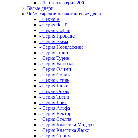
- Ла стелла серия 200
Белые двери
Чебоксарские межкомнатные двери
- Серия К
- Серия Флай
- Серия София
- Серия Прованс
- Серия Эмма
- Серия Неоклассика
- Серия Твист
- Серия Турин
- Серия Барокко
- Серия Олимп
- Серия Соната
- Серия Стиль
- Серия Люкс
- Серия Оскар
- Серия Тренд
- Серия Лайт
- Серия Альфа
- Серия Вектор
- Серия Стелла
- Серия Классика Модерн
- Серия Классика Люкс
- Серия Сириус