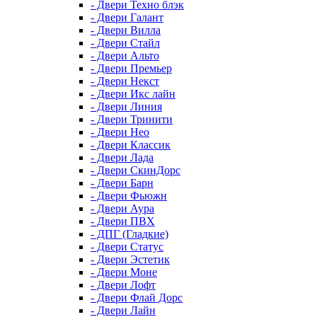
- Двери Техно блэк
- Двери Галант
- Двери Вилла
- Двери Стайл
- Двери Альто
- Двери Премьер
- Двери Некст
- Двери Икс лайн
- Двери Линия
- Двери Тринити
- Двери Нео
- Двери Классик
- Двери Лада
- Двери СкинДорс
- Двери Барн
- Двери Фьюжн
- Двери Аура
- Двери ПВХ
- ДПГ (Гладкие)
- Двери Статус
- Двери Эстетик
- Двери Моне
- Двери Лофт
- Двери Флай Дорс
- Двери Лайн