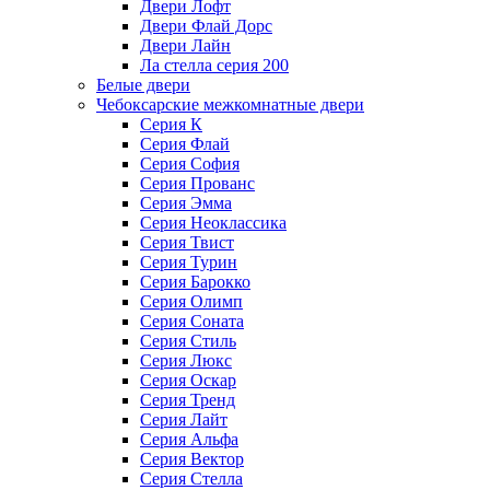
Двери Лофт
Двери Флай Дорс
Двери Лайн
Ла стелла серия 200
Белые двери
Чебоксарские межкомнатные двери
Серия К
Серия Флай
Серия София
Серия Прованс
Серия Эмма
Серия Неоклассика
Серия Твист
Серия Турин
Серия Барокко
Серия Олимп
Серия Соната
Серия Стиль
Серия Люкс
Серия Оскар
Серия Тренд
Серия Лайт
Серия Альфа
Серия Вектор
Серия Стелла