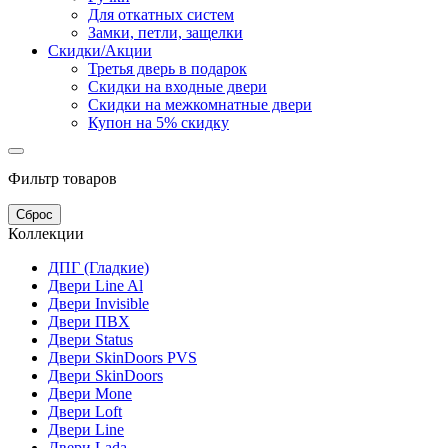
Для откатных систем
Замки, петли, защелки
Скидки/Акции
Третья дверь в подарок
Скидки на входные двери
Скидки на межкомнатные двери
Купон на 5% скидку
Фильтр товаров
Сброс
Коллекции
ДПГ (Гладкие)
Двери Line Al
Двери Invisible
Двери ПВХ
Двери Status
Двери SkinDoors PVS
Двери SkinDoors
Двери Mone
Двери Loft
Двери Line
Двери Lada