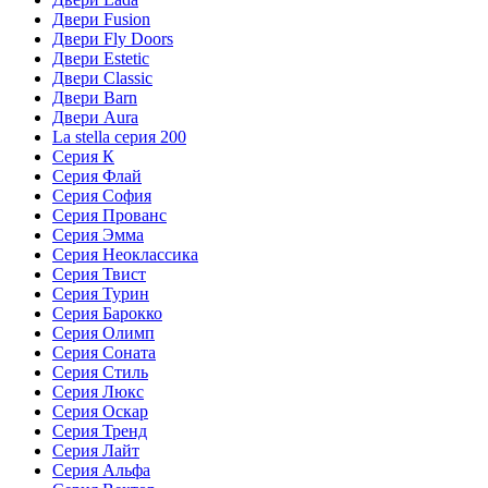
Двери Fusion
Двери Fly Doors
Двери Estetic
Двери Classic
Двери Barn
Двери Aura
La stella серия 200
Серия К
Серия Флай
Серия София
Серия Прованс
Серия Эмма
Серия Неоклассика
Серия Твист
Серия Турин
Серия Барокко
Серия Олимп
Серия Соната
Серия Стиль
Серия Люкс
Серия Оскар
Серия Тренд
Серия Лайт
Серия Альфа