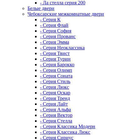
- Ла стелла серия 200
Белые двери
Чебоксарские межкомнатные двери
- Серия К
- Серия Флай
- Серия София
- Серия Прованс
- Серия Эмма
- Серия Неоклассика
- Серия Твист
- Серия Турин
- Серия Барокко
- Серия Олимп
- Серия Соната
- Серия Стиль
- Серия Люкс
- Серия Оскар
- Серия Тренд
- Серия Лайт
- Серия Альфа
- Серия Вектор
- Серия Стелла
- Серия Классика Модерн
- Серия Классика Люкс
- Серия Сириус