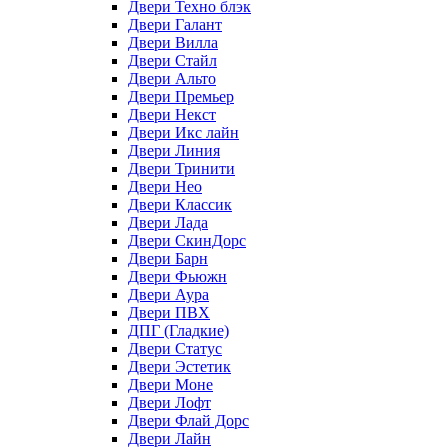
Двери Техно блэк
Двери Галант
Двери Вилла
Двери Стайл
Двери Альто
Двери Премьер
Двери Некст
Двери Икс лайн
Двери Линия
Двери Тринити
Двери Нео
Двери Классик
Двери Лада
Двери СкинДорс
Двери Барн
Двери Фьюжн
Двери Аура
Двери ПВХ
ДПГ (Гладкие)
Двери Статус
Двери Эстетик
Двери Моне
Двери Лофт
Двери Флай Дорс
Двери Лайн