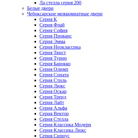
Ла стелла серия 200
Белые двери
Чебоксарские межкомнатные двери
Серия К
Серия Флай
Серия София
Серия Прованс
Серия Эмма
Серия Неоклассика
Серия Твист
Серия Турин
Серия Барокко
Серия Олимп
Серия Соната
Серия Стиль
Серия Люкс
Серия Оскар
Серия Тренд
Серия Лайт
Серия Альфа
Серия Вектор
Серия Стелла
Серия Классика Модерн
Серия Классика Люкс
Серия Сириус