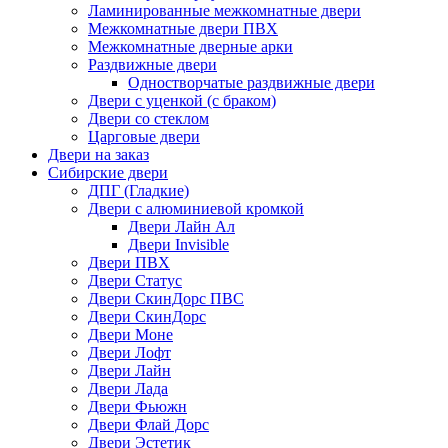
Ламинированные межкомнатные двери
Межкомнатные двери ПВХ
Межкомнатные дверные арки
Раздвижные двери
Одностворчатые раздвижные двери
Двери с уценкой (с браком)
Двери со стеклом
Царговые двери
Двери на заказ
Сибирские двери
ДПГ (Гладкие)
Двери с алюминиевой кромкой
Двери Лайн Ал
Двери Invisible
Двери ПВХ
Двери Статус
Двери СкинДорс ПВС
Двери СкинДорс
Двери Моне
Двери Лофт
Двери Лайн
Двери Лада
Двери Фьюжн
Двери Флай Дорс
Двери Эстетик