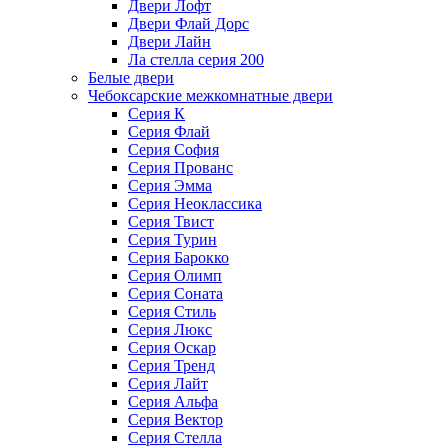
Двери Лофт
Двери Флай Дорс
Двери Лайн
Ла стелла серия 200
Белые двери
Чебоксарские межкомнатные двери
Серия К
Серия Флай
Серия София
Серия Прованс
Серия Эмма
Серия Неоклассика
Серия Твист
Серия Турин
Серия Барокко
Серия Олимп
Серия Соната
Серия Стиль
Серия Люкс
Серия Оскар
Серия Тренд
Серия Лайт
Серия Альфа
Серия Вектор
Серия Стелла