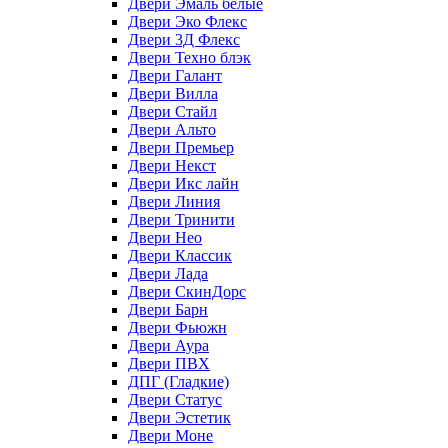
Двери Эмаль белые
Двери Эко Флекс
Двери 3Д Флекс
Двери Техно блэк
Двери Галант
Двери Вилла
Двери Стайл
Двери Альто
Двери Премьер
Двери Некст
Двери Икс лайн
Двери Линия
Двери Тринити
Двери Нео
Двери Классик
Двери Лада
Двери СкинДорс
Двери Барн
Двери Фьюжн
Двери Аура
Двери ПВХ
ДПГ (Гладкие)
Двери Статус
Двери Эстетик
Двери Моне