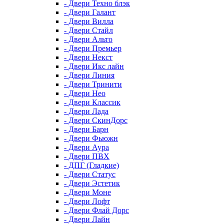
- Двери Техно блэк
- Двери Галант
- Двери Вилла
- Двери Стайл
- Двери Альто
- Двери Премьер
- Двери Некст
- Двери Икс лайн
- Двери Линия
- Двери Тринити
- Двери Нео
- Двери Классик
- Двери Лада
- Двери СкинДорс
- Двери Барн
- Двери Фьюжн
- Двери Аура
- Двери ПВХ
- ДПГ (Гладкие)
- Двери Статус
- Двери Эстетик
- Двери Моне
- Двери Лофт
- Двери Флай Дорс
- Двери Лайн