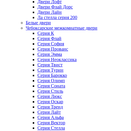
Двери Лофт
Двери Флай Дорс
Двери Лайн
Ла стелла серия 200
Белые двери
Чебоксарские межкомнатные двери
Серия К
Серия Флай
Серия София
Серия Прованс
Серия Эмма
Серия Неоклассика
Серия Твист
Серия Турин
Серия Барокко
Серия Олимп
Серия Соната
Серия Стиль
Серия Люкс
Серия Оскар
Серия Тренд
Серия Лайт
Серия Альфа
Серия Вектор
Серия Стелла