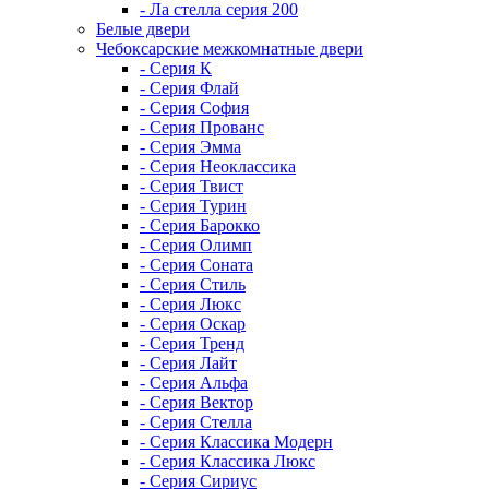
- Ла стелла серия 200
Белые двери
Чебоксарские межкомнатные двери
- Серия К
- Серия Флай
- Серия София
- Серия Прованс
- Серия Эмма
- Серия Неоклассика
- Серия Твист
- Серия Турин
- Серия Барокко
- Серия Олимп
- Серия Соната
- Серия Стиль
- Серия Люкс
- Серия Оскар
- Серия Тренд
- Серия Лайт
- Серия Альфа
- Серия Вектор
- Серия Стелла
- Серия Классика Модерн
- Серия Классика Люкс
- Серия Сириус