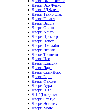
Двери Эмаль белые
Двери Эко Флекс
Двери 3Д Флекс
Двери Техно блэк
Двери Галант
Двери Вилла
Двери Стайл
Двери Альто
Двери Премьер
Двери Некст
Двери Икс лайн
Двери Линия
Двери Тринити
Двери Нео
Двери Классик
Двери Лада
Двери СкинДорс
Двери Барн
Двери Фьюжн
Двери Аура
Двери ПВХ
ДПГ (Гладкие)
Двери Статус
Двери Эстетик
Двери Моне