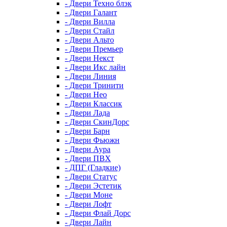
- Двери Техно блэк
- Двери Галант
- Двери Вилла
- Двери Стайл
- Двери Альто
- Двери Премьер
- Двери Некст
- Двери Икс лайн
- Двери Линия
- Двери Тринити
- Двери Нео
- Двери Классик
- Двери Лада
- Двери СкинДорс
- Двери Барн
- Двери Фьюжн
- Двери Аура
- Двери ПВХ
- ДПГ (Гладкие)
- Двери Статус
- Двери Эстетик
- Двери Моне
- Двери Лофт
- Двери Флай Дорс
- Двери Лайн