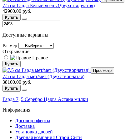
7,5 см Гарда Белый ясень (Двухстворчатая)
42900.00 руб.
Купить
Доступные варианты
Размер
Открывание
Правое
Купить
Просмотр
7,5 см Гарда мет/мет (Двухстворчатая)
38100.00 руб.
Купить
Гарда 7
,
5 Серебро Царга Астана милки
Информация
Договор оферты
Доставка
Установка дверей
Дверная компания Строй Сити