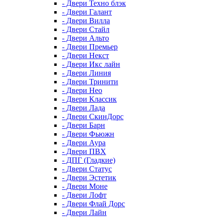
- Двери Техно блэк
- Двери Галант
- Двери Вилла
- Двери Стайл
- Двери Альто
- Двери Премьер
- Двери Некст
- Двери Икс лайн
- Двери Линия
- Двери Тринити
- Двери Нео
- Двери Классик
- Двери Лада
- Двери СкинДорс
- Двери Барн
- Двери Фьюжн
- Двери Аура
- Двери ПВХ
- ДПГ (Гладкие)
- Двери Статус
- Двери Эстетик
- Двери Моне
- Двери Лофт
- Двери Флай Дорс
- Двери Лайн