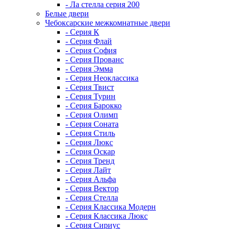
- Ла стелла серия 200
Белые двери
Чебоксарские межкомнатные двери
- Серия К
- Серия Флай
- Серия София
- Серия Прованс
- Серия Эмма
- Серия Неоклассика
- Серия Твист
- Серия Турин
- Серия Барокко
- Серия Олимп
- Серия Соната
- Серия Стиль
- Серия Люкс
- Серия Оскар
- Серия Тренд
- Серия Лайт
- Серия Альфа
- Серия Вектор
- Серия Стелла
- Серия Классика Модерн
- Серия Классика Люкс
- Серия Сириус