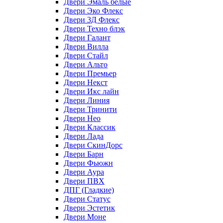
Двери Эмаль белые
Двери Эко Флекс
Двери 3Д Флекс
Двери Техно блэк
Двери Галант
Двери Вилла
Двери Стайл
Двери Альто
Двери Премьер
Двери Некст
Двери Икс лайн
Двери Линия
Двери Тринити
Двери Нео
Двери Классик
Двери Лада
Двери СкинДорс
Двери Барн
Двери Фьюжн
Двери Аура
Двери ПВХ
ДПГ (Гладкие)
Двери Статус
Двери Эстетик
Двери Моне