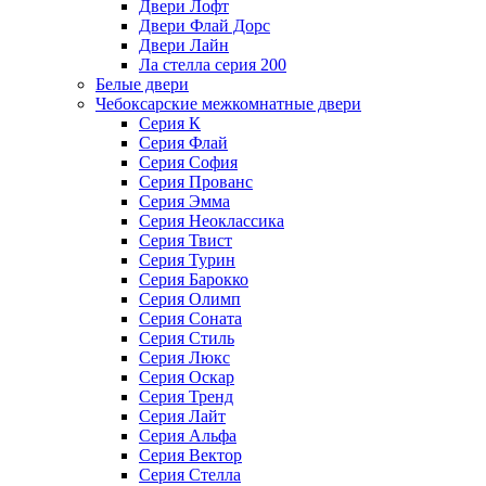
Двери Лофт
Двери Флай Дорс
Двери Лайн
Ла стелла серия 200
Белые двери
Чебоксарские межкомнатные двери
Серия К
Серия Флай
Серия София
Серия Прованс
Серия Эмма
Серия Неоклассика
Серия Твист
Серия Турин
Серия Барокко
Серия Олимп
Серия Соната
Серия Стиль
Серия Люкс
Серия Оскар
Серия Тренд
Серия Лайт
Серия Альфа
Серия Вектор
Серия Стелла