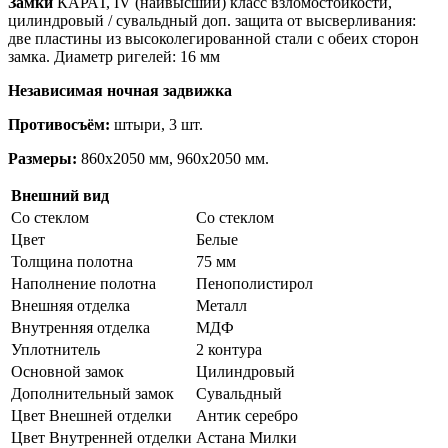
Замки
КАРАТ, IV (наивысший) класс взломостойкости,
цилиндровый / сувальдный доп. защита от высверливания:
две пластины из высоколегированной стали с обеих сторон
замка. Диаметр ригелей: 16 мм
Независимая ночная задвижка
Противосъём:
штыри, 3 шт.
Размеры:
860х2050 мм, 960х2050 мм.
Внешний вид
Со стеклом
Со стеклом
Цвет
Белые
Толщина полотна
75 мм
Наполнение полотна
Пенополистирол
Внешняя отделка
Металл
Внутренняя отделка
МДФ
Уплотнитель
2 контура
Основной замок
Цилиндровый
Дополнительный замок
Сувальдный
Цвет Внешней отделки
Антик серебро
Цвет Внутренней отделки
Астана Милки