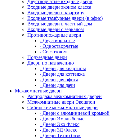
Двустворчатые входные двери
Входные двери эконом класса
Входные двери в квартиру
Входные тамбурные двери (в офис)
Входные двери в частный дом
Входные двери с зеркалом
Противопожарные двери
- Двустворчатые
- Одностворчатые
- Со стеклом
Подъездные двери
Двери по назначению
- Двери для квартиры
- Двери для коттеджа
- Двери для офиса
- Двери для дачи
Межкомнатные двери
Распродажа межкомнатных дверей
Межкомнатные двери Экошпон
Сибирские межкомнатные двери
- Двери с алюминиевой кромкой
- Двери Эмаль белые
- Двери Эко Флекс
- Двери 3Д Флекс
- Двери Техно блэк