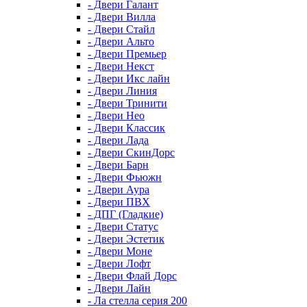
- Двери Галант
- Двери Вилла
- Двери Стайл
- Двери Альто
- Двери Премьер
- Двери Некст
- Двери Икс лайн
- Двери Линия
- Двери Тринити
- Двери Нео
- Двери Классик
- Двери Лада
- Двери СкинДорс
- Двери Барн
- Двери Фьюжн
- Двери Аура
- Двери ПВХ
- ДПГ (Гладкие)
- Двери Статус
- Двери Эстетик
- Двери Моне
- Двери Лофт
- Двери Флай Дорс
- Двери Лайн
- Ла стелла серия 200