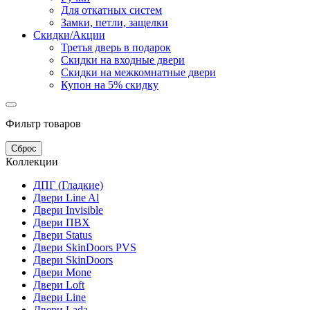
Для откатных систем
Замки, петли, защелки
Скидки/Акции
Третья дверь в подарок
Скидки на входные двери
Скидки на межкомнатные двери
Купон на 5% скидку
Фильтр товаров
Сброс
Коллекции
ДПГ (Гладкие)
Двери Line Al
Двери Invisible
Двери ПВХ
Двери Status
Двери SkinDoors PVS
Двери SkinDoors
Двери Mone
Двери Loft
Двери Line
Двери Lada