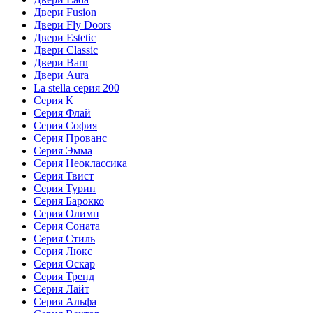
Двери Fusion
Двери Fly Doors
Двери Estetic
Двери Classic
Двери Barn
Двери Aura
La stella серия 200
Серия К
Серия Флай
Серия София
Серия Прованс
Серия Эмма
Серия Неоклассика
Серия Твист
Серия Турин
Серия Барокко
Серия Олимп
Серия Соната
Серия Стиль
Серия Люкс
Серия Оскар
Серия Тренд
Серия Лайт
Серия Альфа