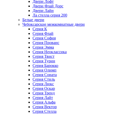
Двери Лофт
Двери Флай Дорс
Двери Лайн
Ла стелла серия 200
Белые двери
Чебоксарские межкомнатные двери
Серия К
Серия Флай
Серия София
Серия Прованс
Серия Эмма
Серия Неоклассика
Серия Твист
Серия Турин
Серия Барокко
Серия Олимп
Серия Соната
Серия Стиль
Серия Люкс
Серия Оскар
Серия Тренд
Серия Лайт
Серия Альфа
Серия Вектор
Серия Стелла