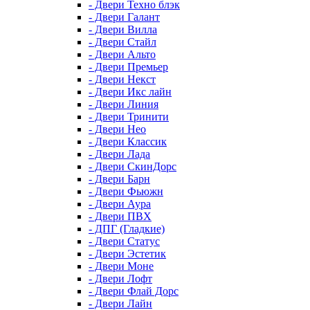
- Двери Техно блэк
- Двери Галант
- Двери Вилла
- Двери Стайл
- Двери Альто
- Двери Премьер
- Двери Некст
- Двери Икс лайн
- Двери Линия
- Двери Тринити
- Двери Нео
- Двери Классик
- Двери Лада
- Двери СкинДорс
- Двери Барн
- Двери Фьюжн
- Двери Аура
- Двери ПВХ
- ДПГ (Гладкие)
- Двери Статус
- Двери Эстетик
- Двери Моне
- Двери Лофт
- Двери Флай Дорс
- Двери Лайн