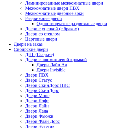
Ламинированные межкомнатные двери
Межкомнатные двери ПВХ
Межкомнатные дверные арки
Раздвижные двери
Одностворчатые раздвижные двери
Двери с уценкой (с браком)
Двери со стеклом
Царговые двери
Двери на заказ
Сибирские двери
ДПГ (Гладкие)
Двери с алюминиевой кромкой
Двери Лайн Ал
Двери Invisible
Двери ПВХ
Двери Статус
Двери СкинДорс ПВС
Двери СкинДорс
Двери Моне
Двери Лофт
Двери Лайн
Двери Лада
Двери Фьюжн
Двери Флай Дорс
Двери Эстетик