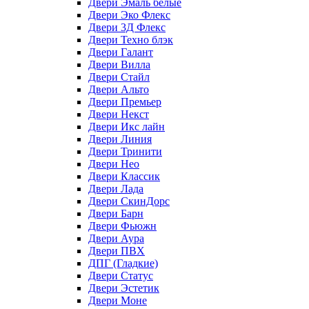
Двери Эмаль белые
Двери Эко Флекс
Двери 3Д Флекс
Двери Техно блэк
Двери Галант
Двери Вилла
Двери Стайл
Двери Альто
Двери Премьер
Двери Некст
Двери Икс лайн
Двери Линия
Двери Тринити
Двери Нео
Двери Классик
Двери Лада
Двери СкинДорс
Двери Барн
Двери Фьюжн
Двери Аура
Двери ПВХ
ДПГ (Гладкие)
Двери Статус
Двери Эстетик
Двери Моне