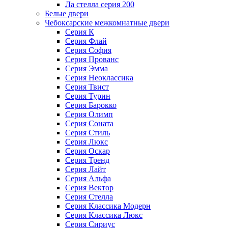
Ла стелла серия 200
Белые двери
Чебоксарские межкомнатные двери
Серия К
Серия Флай
Серия София
Серия Прованс
Серия Эмма
Серия Неоклассика
Серия Твист
Серия Турин
Серия Барокко
Серия Олимп
Серия Соната
Серия Стиль
Серия Люкс
Серия Оскар
Серия Тренд
Серия Лайт
Серия Альфа
Серия Вектор
Серия Стелла
Серия Классика Модерн
Серия Классика Люкс
Серия Сириус