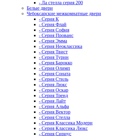
- Ла стелла серия 200
Белые двери
Чебоксарские межкомнатные двери
- Серия К
- Серия Флай
- Серия София
- Серия Прованс
- Серия Эмма
- Серия Неоклассика
- Серия Твист
- Серия Турин
- Серия Барокко
- Серия Олимп
- Серия Соната
- Серия Стиль
- Серия Люкс
- Серия Оскар
- Серия Тренд
- Серия Лайт
- Серия Альфа
- Серия Вектор
- Серия Стелла
- Серия Классика Модерн
- Серия Классика Люкс
- Серия Сириус