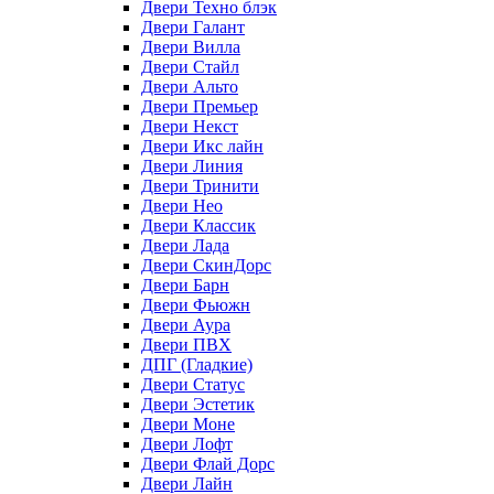
Двери Техно блэк
Двери Галант
Двери Вилла
Двери Стайл
Двери Альто
Двери Премьер
Двери Некст
Двери Икс лайн
Двери Линия
Двери Тринити
Двери Нео
Двери Классик
Двери Лада
Двери СкинДорс
Двери Барн
Двери Фьюжн
Двери Аура
Двери ПВХ
ДПГ (Гладкие)
Двери Статус
Двери Эстетик
Двери Моне
Двери Лофт
Двери Флай Дорс
Двери Лайн