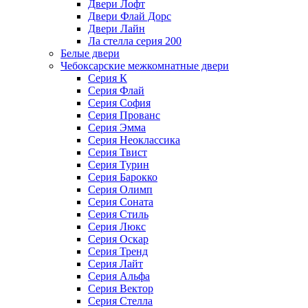
Двери Лофт
Двери Флай Дорс
Двери Лайн
Ла стелла серия 200
Белые двери
Чебоксарские межкомнатные двери
Серия К
Серия Флай
Серия София
Серия Прованс
Серия Эмма
Серия Неоклассика
Серия Твист
Серия Турин
Серия Барокко
Серия Олимп
Серия Соната
Серия Стиль
Серия Люкс
Серия Оскар
Серия Тренд
Серия Лайт
Серия Альфа
Серия Вектор
Серия Стелла