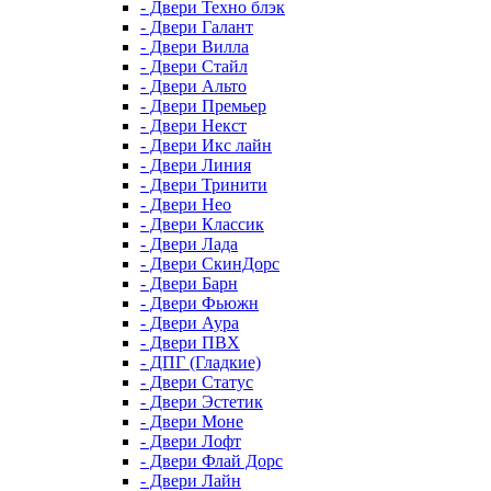
- Двери Техно блэк
- Двери Галант
- Двери Вилла
- Двери Стайл
- Двери Альто
- Двери Премьер
- Двери Некст
- Двери Икс лайн
- Двери Линия
- Двери Тринити
- Двери Нео
- Двери Классик
- Двери Лада
- Двери СкинДорс
- Двери Барн
- Двери Фьюжн
- Двери Аура
- Двери ПВХ
- ДПГ (Гладкие)
- Двери Статус
- Двери Эстетик
- Двери Моне
- Двери Лофт
- Двери Флай Дорс
- Двери Лайн