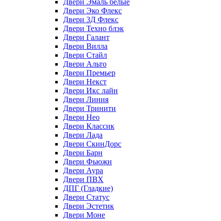
Двери Эмаль белые
Двери Эко Флекс
Двери 3Д Флекс
Двери Техно блэк
Двери Галант
Двери Вилла
Двери Стайл
Двери Альто
Двери Премьер
Двери Некст
Двери Икс лайн
Двери Линия
Двери Тринити
Двери Нео
Двери Классик
Двери Лада
Двери СкинДорс
Двери Барн
Двери Фьюжн
Двери Аура
Двери ПВХ
ДПГ (Гладкие)
Двери Статус
Двери Эстетик
Двери Моне