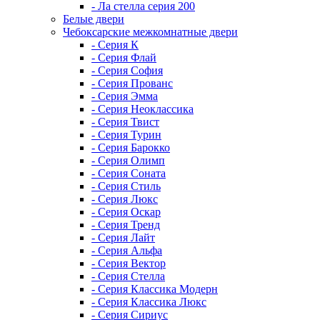
- Ла стелла серия 200
Белые двери
Чебоксарские межкомнатные двери
- Серия К
- Серия Флай
- Серия София
- Серия Прованс
- Серия Эмма
- Серия Неоклассика
- Серия Твист
- Серия Турин
- Серия Барокко
- Серия Олимп
- Серия Соната
- Серия Стиль
- Серия Люкс
- Серия Оскар
- Серия Тренд
- Серия Лайт
- Серия Альфа
- Серия Вектор
- Серия Стелла
- Серия Классика Модерн
- Серия Классика Люкс
- Серия Сириус