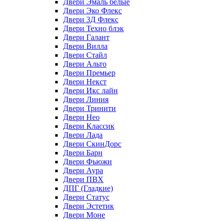
Двери Эмаль белые
Двери Эко Флекс
Двери 3Д Флекс
Двери Техно блэк
Двери Галант
Двери Вилла
Двери Стайл
Двери Альто
Двери Премьер
Двери Некст
Двери Икс лайн
Двери Линия
Двери Тринити
Двери Нео
Двери Классик
Двери Лада
Двери СкинДорс
Двери Барн
Двери Фьюжн
Двери Аура
Двери ПВХ
ДПГ (Гладкие)
Двери Статус
Двери Эстетик
Двери Моне