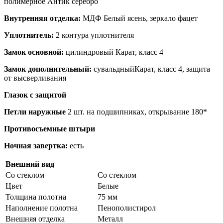
полимерное Антик серебро
Внутренняя отделка:
МДФ Белый ясень, зеркало фацет
Уплотнитель:
2 контура уплотнителя
Замок основной:
цилиндровый Карат, класс 4
Замок дополнительный:
сувальдныйКарат, класс 4, защита
от высверливания
Глазок с защитой
Петли наружные
2 шт. на подшипниках, открывание 180*
Противосъемные штыри
Ночная завертка:
есть
Внешний вид
Со стеклом
Со стеклом
Цвет
Белые
Толщина полотна
75 мм
Наполнение полотна
Пенополистирол
Внешняя отделка
Металл