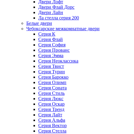
Двери Лофт
Двери Флай Дорс
Двери Лайн
Ла стелла серия 200
Белые двери
Чебоксарские межкомнатные двери
Серия К
Серия Флай
Серия София
Серия Прованс
Серия Эмма
Серия Неоклассика
Серия Твист
Серия Турин
Серия Барокко
Серия Олимп
Серия Соната
Серия Стиль
Серия Люкс
Серия Оскар
Серия Тренд
Серия Лайт
Серия Альфа
Серия Вектор
Серия Стелла