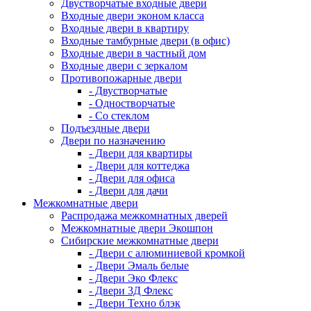
Двустворчатые входные двери
Входные двери эконом класса
Входные двери в квартиру
Входные тамбурные двери (в офис)
Входные двери в частный дом
Входные двери с зеркалом
Противопожарные двери
- Двустворчатые
- Одностворчатые
- Со стеклом
Подъездные двери
Двери по назначению
- Двери для квартиры
- Двери для коттеджа
- Двери для офиса
- Двери для дачи
Межкомнатные двери
Распродажа межкомнатных дверей
Межкомнатные двери Экошпон
Сибирские межкомнатные двери
- Двери с алюминиевой кромкой
- Двери Эмаль белые
- Двери Эко Флекс
- Двери 3Д Флекс
- Двери Техно блэк