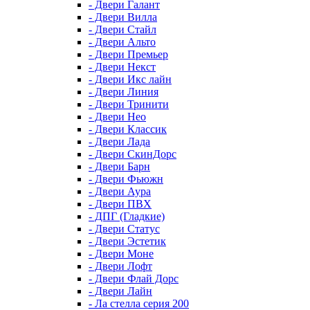
- Двери Галант
- Двери Вилла
- Двери Стайл
- Двери Альто
- Двери Премьер
- Двери Некст
- Двери Икс лайн
- Двери Линия
- Двери Тринити
- Двери Нео
- Двери Классик
- Двери Лада
- Двери СкинДорс
- Двери Барн
- Двери Фьюжн
- Двери Аура
- Двери ПВХ
- ДПГ (Гладкие)
- Двери Статус
- Двери Эстетик
- Двери Моне
- Двери Лофт
- Двери Флай Дорс
- Двери Лайн
- Ла стелла серия 200