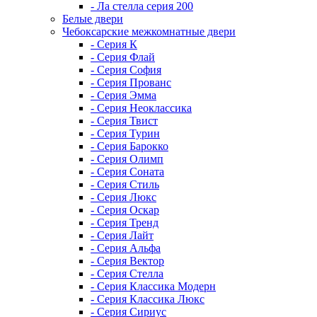
- Ла стелла серия 200
Белые двери
Чебоксарские межкомнатные двери
- Серия К
- Серия Флай
- Серия София
- Серия Прованс
- Серия Эмма
- Серия Неоклассика
- Серия Твист
- Серия Турин
- Серия Барокко
- Серия Олимп
- Серия Соната
- Серия Стиль
- Серия Люкс
- Серия Оскар
- Серия Тренд
- Серия Лайт
- Серия Альфа
- Серия Вектор
- Серия Стелла
- Серия Классика Модерн
- Серия Классика Люкс
- Серия Сириус