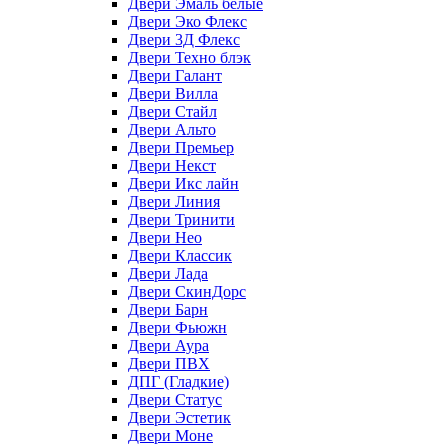
Двери Эмаль белые
Двери Эко Флекс
Двери 3Д Флекс
Двери Техно блэк
Двери Галант
Двери Вилла
Двери Стайл
Двери Альто
Двери Премьер
Двери Некст
Двери Икс лайн
Двери Линия
Двери Тринити
Двери Нео
Двери Классик
Двери Лада
Двери СкинДорс
Двери Барн
Двери Фьюжн
Двери Аура
Двери ПВХ
ДПГ (Гладкие)
Двери Статус
Двери Эстетик
Двери Моне