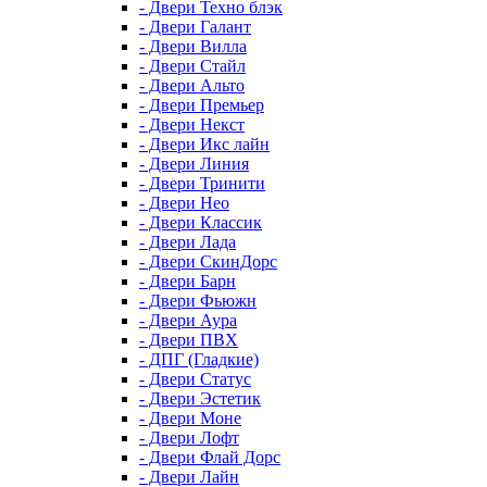
- Двери Техно блэк
- Двери Галант
- Двери Вилла
- Двери Стайл
- Двери Альто
- Двери Премьер
- Двери Некст
- Двери Икс лайн
- Двери Линия
- Двери Тринити
- Двери Нео
- Двери Классик
- Двери Лада
- Двери СкинДорс
- Двери Барн
- Двери Фьюжн
- Двери Аура
- Двери ПВХ
- ДПГ (Гладкие)
- Двери Статус
- Двери Эстетик
- Двери Моне
- Двери Лофт
- Двери Флай Дорс
- Двери Лайн