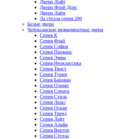
Двери Лофт
Двери Флай Дорс
Двери Лайн
Ла стелла серия 200
Белые двери
Чебоксарские межкомнатные двери
Серия К
Серия Флай
Серия София
Серия Прованс
Серия Эмма
Серия Неоклассика
Серия Твист
Серия Турин
Серия Барокко
Серия Олимп
Серия Соната
Серия Стиль
Серия Люкс
Серия Оскар
Серия Тренд
Серия Лайт
Серия Альфа
Серия Вектор
Серия Стелла