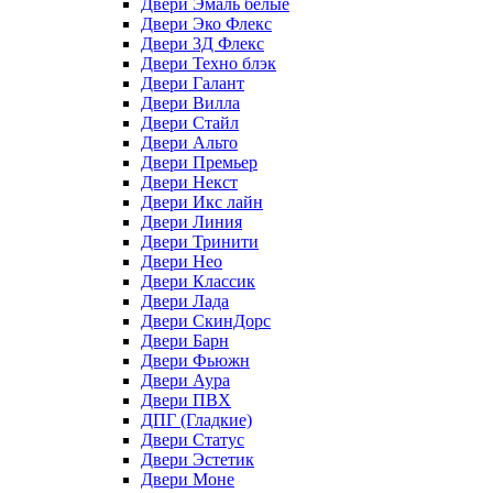
Двери Эмаль белые
Двери Эко Флекс
Двери 3Д Флекс
Двери Техно блэк
Двери Галант
Двери Вилла
Двери Стайл
Двери Альто
Двери Премьер
Двери Некст
Двери Икс лайн
Двери Линия
Двери Тринити
Двери Нео
Двери Классик
Двери Лада
Двери СкинДорс
Двери Барн
Двери Фьюжн
Двери Аура
Двери ПВХ
ДПГ (Гладкие)
Двери Статус
Двери Эстетик
Двери Моне