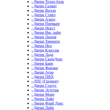
- Двери Техно блэк
- Двери Галант
- Двери Вилла
- Двери Стайл
- Двери Альто
- Двери Премьер
- Двери Некст
- Двери Икс лайн
- Двери Линия
- Двери Тринити
- Двери Нео
- Двери Классик
- Двери Лада
- Двери СкинДорс
- Двери Барн
- Двери Фьюжн
- Двери Аура
- Двери ПВХ
- ДПГ (Гладкие)
- Двери Статус
- Двери Эстетик
- Двери Моне
- Двери Лофт
- Двери Флай Дорс
- Двери Лайн