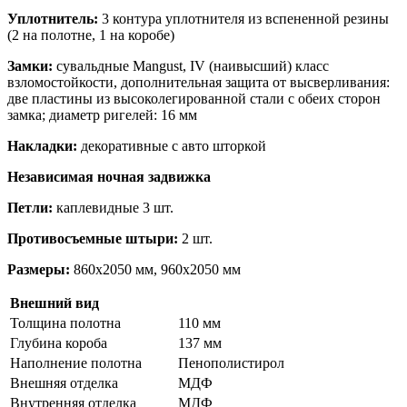
Уплотнитель:
3 контура уплотнителя из вспененной резины
(2 на полотне, 1 на коробе)
Замки:
сувальдные Mangust, IV (наивысший) класс
взломостойкости, дополнительная защита от высверливания:
две пластины из высоколегированной стали с обеих сторон
замка; диаметр ригелей: 16 мм
Накладки:
декоративные с авто шторкой
Независимая ночная задвижка
Петли:
каплевидные 3 шт.
Противосъемные штыри:
2 шт.
Размеры:
860х2050 мм, 960х2050 мм
Внешний вид
Толщина полотна
110 мм
Глубина короба
137 мм
Наполнение полотна
Пенополистирол
Внешняя отделка
МДФ
Внутренняя отделка
МДФ