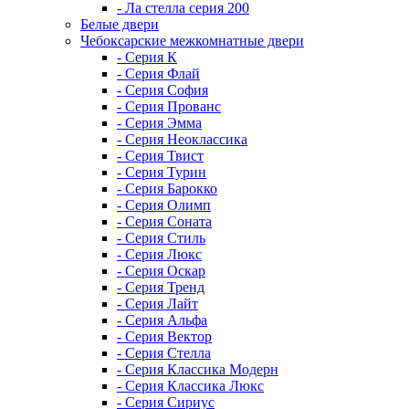
- Ла стелла серия 200
Белые двери
Чебоксарские межкомнатные двери
- Серия К
- Серия Флай
- Серия София
- Серия Прованс
- Серия Эмма
- Серия Неоклассика
- Серия Твист
- Серия Турин
- Серия Барокко
- Серия Олимп
- Серия Соната
- Серия Стиль
- Серия Люкс
- Серия Оскар
- Серия Тренд
- Серия Лайт
- Серия Альфа
- Серия Вектор
- Серия Стелла
- Серия Классика Модерн
- Серия Классика Люкс
- Серия Сириус