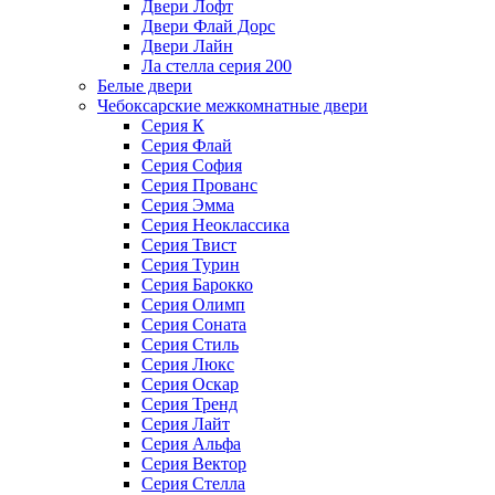
Двери Лофт
Двери Флай Дорс
Двери Лайн
Ла стелла серия 200
Белые двери
Чебоксарские межкомнатные двери
Серия К
Серия Флай
Серия София
Серия Прованс
Серия Эмма
Серия Неоклассика
Серия Твист
Серия Турин
Серия Барокко
Серия Олимп
Серия Соната
Серия Стиль
Серия Люкс
Серия Оскар
Серия Тренд
Серия Лайт
Серия Альфа
Серия Вектор
Серия Стелла