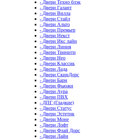
- Двери Техно блэк
- Двери Галант
- Двери Вилла
- Двери Стайл
- Двери Альто
- Двери Премьер
- Двери Некст
- Двери Икс лайн
- Двери Линия
- Двери Тринити
- Двери Нео
- Двери Классик
- Двери Лада
- Двери СкинДорс
- Двери Барн
- Двери Фьюжн
- Двери Аура
- Двери ПВХ
- ДПГ (Гладкие)
- Двери Статус
- Двери Эстетик
- Двери Моне
- Двери Лофт
- Двери Флай Дорс
- Двери Лайн