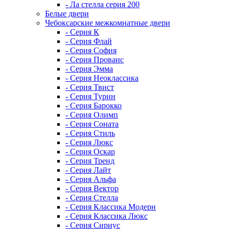
- Ла стелла серия 200
Белые двери
Чебоксарские межкомнатные двери
- Серия К
- Серия Флай
- Серия София
- Серия Прованс
- Серия Эмма
- Серия Неоклассика
- Серия Твист
- Серия Турин
- Серия Барокко
- Серия Олимп
- Серия Соната
- Серия Стиль
- Серия Люкс
- Серия Оскар
- Серия Тренд
- Серия Лайт
- Серия Альфа
- Серия Вектор
- Серия Стелла
- Серия Классика Модерн
- Серия Классика Люкс
- Серия Сириус