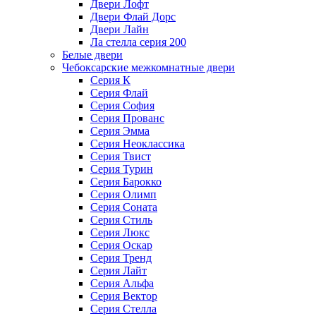
Двери Лофт
Двери Флай Дорс
Двери Лайн
Ла стелла серия 200
Белые двери
Чебоксарские межкомнатные двери
Серия К
Серия Флай
Серия София
Серия Прованс
Серия Эмма
Серия Неоклассика
Серия Твист
Серия Турин
Серия Барокко
Серия Олимп
Серия Соната
Серия Стиль
Серия Люкс
Серия Оскар
Серия Тренд
Серия Лайт
Серия Альфа
Серия Вектор
Серия Стелла