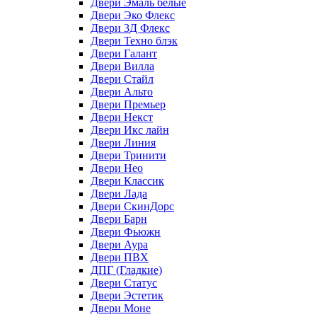
Двери Эмаль белые
Двери Эко Флекс
Двери 3Д Флекс
Двери Техно блэк
Двери Галант
Двери Вилла
Двери Стайл
Двери Альто
Двери Премьер
Двери Некст
Двери Икс лайн
Двери Линия
Двери Тринити
Двери Нео
Двери Классик
Двери Лада
Двери СкинДорс
Двери Барн
Двери Фьюжн
Двери Аура
Двери ПВХ
ДПГ (Гладкие)
Двери Статус
Двери Эстетик
Двери Моне