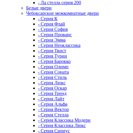
- Ла стелла серия 200
Белые двери
Чебоксарские межкомнатные двери
- Серия К
- Серия Флай
- Серия София
- Серия Прованс
- Серия Эмма
- Серия Неоклассика
- Серия Твист
- Серия Турин
- Серия Барокко
- Серия Олимп
- Серия Соната
- Серия Стиль
- Серия Люкс
- Серия Оскар
- Серия Тренд
- Серия Лайт
- Серия Альфа
- Серия Вектор
- Серия Стелла
- Серия Классика Модерн
- Серия Классика Люкс
- Серия Сириус