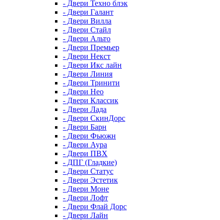
- Двери Техно блэк
- Двери Галант
- Двери Вилла
- Двери Стайл
- Двери Альто
- Двери Премьер
- Двери Некст
- Двери Икс лайн
- Двери Линия
- Двери Тринити
- Двери Нео
- Двери Классик
- Двери Лада
- Двери СкинДорс
- Двери Барн
- Двери Фьюжн
- Двери Аура
- Двери ПВХ
- ДПГ (Гладкие)
- Двери Статус
- Двери Эстетик
- Двери Моне
- Двери Лофт
- Двери Флай Дорс
- Двери Лайн