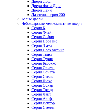
Двери Лофт
Двери Флай Дорс
Двери Лайн
Ла стелла серия 200
Белые двери
Чебоксарские межкомнатные двери
Серия К
Серия Флай
Серия София
Серия Прованс
Серия Эмма
Серия Неоклассика
Серия Твист
Серия Турин
Серия Барокко
Серия Олимп
Серия Соната
Серия Стиль
Серия Люкс
Серия Оскар
Серия Тренд
Серия Лайт
Серия Альфа
Серия Вектор
Серия Стелла