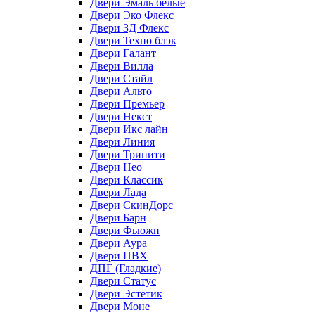
Двери Эмаль белые
Двери Эко Флекс
Двери 3Д Флекс
Двери Техно блэк
Двери Галант
Двери Вилла
Двери Стайл
Двери Альто
Двери Премьер
Двери Некст
Двери Икс лайн
Двери Линия
Двери Тринити
Двери Нео
Двери Классик
Двери Лада
Двери СкинДорс
Двери Барн
Двери Фьюжн
Двери Аура
Двери ПВХ
ДПГ (Гладкие)
Двери Статус
Двери Эстетик
Двери Моне