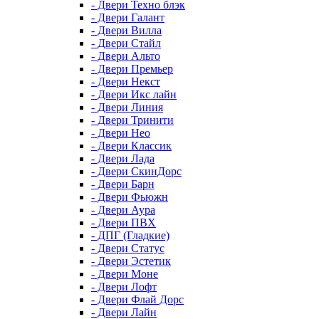
- Двери Техно блэк
- Двери Галант
- Двери Вилла
- Двери Стайл
- Двери Альто
- Двери Премьер
- Двери Некст
- Двери Икс лайн
- Двери Линия
- Двери Тринити
- Двери Нео
- Двери Классик
- Двери Лада
- Двери СкинДорс
- Двери Барн
- Двери Фьюжн
- Двери Аура
- Двери ПВХ
- ДПГ (Гладкие)
- Двери Статус
- Двери Эстетик
- Двери Моне
- Двери Лофт
- Двери Флай Дорс
- Двери Лайн