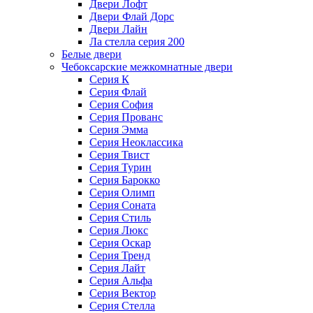
Двери Лофт
Двери Флай Дорс
Двери Лайн
Ла стелла серия 200
Белые двери
Чебоксарские межкомнатные двери
Серия К
Серия Флай
Серия София
Серия Прованс
Серия Эмма
Серия Неоклассика
Серия Твист
Серия Турин
Серия Барокко
Серия Олимп
Серия Соната
Серия Стиль
Серия Люкс
Серия Оскар
Серия Тренд
Серия Лайт
Серия Альфа
Серия Вектор
Серия Стелла