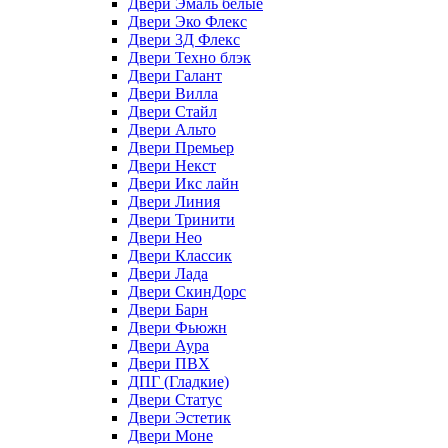
Двери Эмаль белые
Двери Эко Флекс
Двери 3Д Флекс
Двери Техно блэк
Двери Галант
Двери Вилла
Двери Стайл
Двери Альто
Двери Премьер
Двери Некст
Двери Икс лайн
Двери Линия
Двери Тринити
Двери Нео
Двери Классик
Двери Лада
Двери СкинДорс
Двери Барн
Двери Фьюжн
Двери Аура
Двери ПВХ
ДПГ (Гладкие)
Двери Статус
Двери Эстетик
Двери Моне