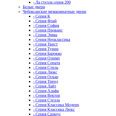
- Ла стелла серия 200
Белые двери
Чебоксарские межкомнатные двери
- Серия К
- Серия Флай
- Серия София
- Серия Прованс
- Серия Эмма
- Серия Неоклассика
- Серия Твист
- Серия Турин
- Серия Барокко
- Серия Олимп
- Серия Соната
- Серия Стиль
- Серия Люкс
- Серия Оскар
- Серия Тренд
- Серия Лайт
- Серия Альфа
- Серия Вектор
- Серия Стелла
- Серия Классика Модерн
- Серия Классика Люкс
- Серия Сириус