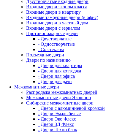
Двустворчатые входные двери
Входные двери эконом класса
Входные двери в квартиру
Входные тамбурные двери (в офис)
Входные двери в частный дом
Входные двери с зеркалом
Противопожарные двери
- Двустворчатые
- Одностворчатые
- Со стеклом
Подъездные двери
Двери по назначению
- Двери для квартиры
- Двери для коттеджа
- Двери для офиса
- Двери для дачи
Межкомнатные двери
Распродажа межкомнатных дверей
Межкомнатные двери Экошпон
Сибирские межкомнатные двери
- Двери с алюминиевой кромкой
- Двери Эмаль белые
- Двери Эко Флекс
- Двери 3Д Флекс
- Двери Техно блэк