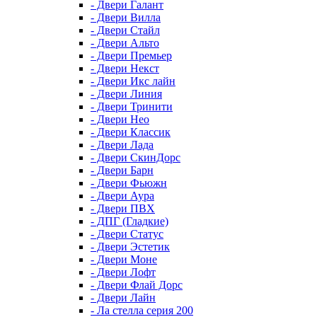
- Двери Галант
- Двери Вилла
- Двери Стайл
- Двери Альто
- Двери Премьер
- Двери Некст
- Двери Икс лайн
- Двери Линия
- Двери Тринити
- Двери Нео
- Двери Классик
- Двери Лада
- Двери СкинДорс
- Двери Барн
- Двери Фьюжн
- Двери Аура
- Двери ПВХ
- ДПГ (Гладкие)
- Двери Статус
- Двери Эстетик
- Двери Моне
- Двери Лофт
- Двери Флай Дорс
- Двери Лайн
- Ла стелла серия 200