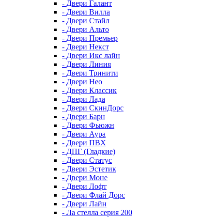
- Двери Галант
- Двери Вилла
- Двери Стайл
- Двери Альто
- Двери Премьер
- Двери Некст
- Двери Икс лайн
- Двери Линия
- Двери Тринити
- Двери Нео
- Двери Классик
- Двери Лада
- Двери СкинДорс
- Двери Барн
- Двери Фьюжн
- Двери Аура
- Двери ПВХ
- ДПГ (Гладкие)
- Двери Статус
- Двери Эстетик
- Двери Моне
- Двери Лофт
- Двери Флай Дорс
- Двери Лайн
- Ла стелла серия 200