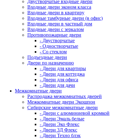
Двустворчатые входные двери
Входные двери эконом класса
Входные двери в квартиру
Входные тамбурные двери (в офис)
Входные двери в частный дом
Входные двери с зеркалом
Противопожарные двери
- Двустворчатые
- Одностворчатые
- Со стеклом
Подъездные двери
Двери по назначению
- Двери для квартиры
- Двери для коттеджа
- Двери для офиса
- Двери для дачи
Межкомнатные двери
Распродажа межкомнатных дверей
Межкомнатные двери Экошпон
Сибирские межкомнатные двери
- Двери с алюминиевой кромкой
- Двери Эмаль белые
- Двери Эко Флекс
- Двери 3Д Флекс
- Двери Техно блэк