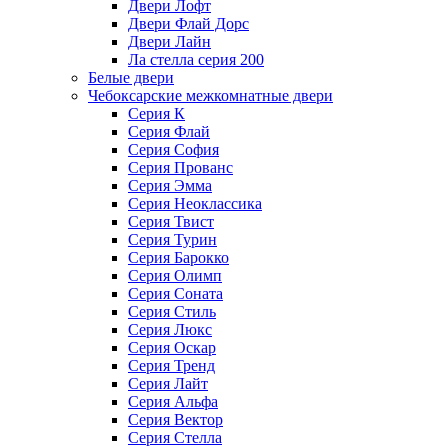
Двери Лофт
Двери Флай Дорс
Двери Лайн
Ла стелла серия 200
Белые двери
Чебоксарские межкомнатные двери
Серия К
Серия Флай
Серия София
Серия Прованс
Серия Эмма
Серия Неоклассика
Серия Твист
Серия Турин
Серия Барокко
Серия Олимп
Серия Соната
Серия Стиль
Серия Люкс
Серия Оскар
Серия Тренд
Серия Лайт
Серия Альфа
Серия Вектор
Серия Стелла