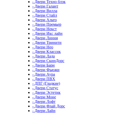
- Двери Техно блэк
- Двери Галант
- Двери Вилла
- Двери Стайл
- Двери Альто
- Двери Премьер
- Двери Некст
- Двери Икс лайн
- Двери Линия
- Двери Тринити
- Двери Нео
- Двери Классик
- Двери Лада
- Двери СкинДорс
- Двери Барн
- Двери Фьюжн
- Двери Аура
- Двери ПВХ
- ДПГ (Гладкие)
- Двери Статус
- Двери Эстетик
- Двери Моне
- Двери Лофт
- Двери Флай Дорс
- Двери Лайн