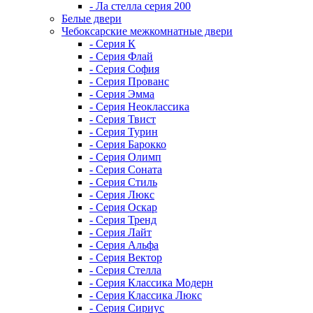
- Ла стелла серия 200
Белые двери
Чебоксарские межкомнатные двери
- Серия К
- Серия Флай
- Серия София
- Серия Прованс
- Серия Эмма
- Серия Неоклассика
- Серия Твист
- Серия Турин
- Серия Барокко
- Серия Олимп
- Серия Соната
- Серия Стиль
- Серия Люкс
- Серия Оскар
- Серия Тренд
- Серия Лайт
- Серия Альфа
- Серия Вектор
- Серия Стелла
- Серия Классика Модерн
- Серия Классика Люкс
- Серия Сириус