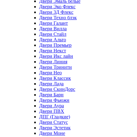
Двери Эмаль белые
Двери Эко Флекс
Двери 3Д Флекс
Двери Техно блэк
Двери Галант
Двери Вилла
Двери Стайл
Двери Альто
Двери Премьер
Двери Некст
Двери Икс лайн
Двери Линия
Двери Тринити
Двери Нео
Двери Классик
Двери Лада
Двери СкинДорс
Двери Барн
Двери Фьюжн
Двери Аура
Двери ПВХ
ДПГ (Гладкие)
Двери Статус
Двери Эстетик
Двери Моне