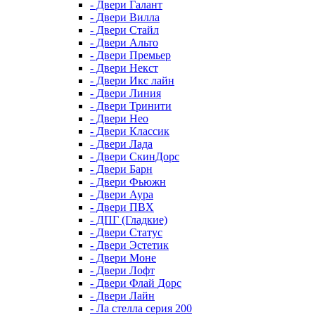
- Двери Галант
- Двери Вилла
- Двери Стайл
- Двери Альто
- Двери Премьер
- Двери Некст
- Двери Икс лайн
- Двери Линия
- Двери Тринити
- Двери Нео
- Двери Классик
- Двери Лада
- Двери СкинДорс
- Двери Барн
- Двери Фьюжн
- Двери Аура
- Двери ПВХ
- ДПГ (Гладкие)
- Двери Статус
- Двери Эстетик
- Двери Моне
- Двери Лофт
- Двери Флай Дорс
- Двери Лайн
- Ла стелла серия 200