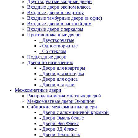
Двустворчатые входные двери
Входные двери эконом класса
Входные двери в квартиру
Входные тамбурные двери (в офис)
Входные двери в частный дом
Входные двери с зеркалом
Противопожарные двери
- Двустворчатые
- Одностворчатые
- Со стеклом
Подъездные двери
Двери по назначению
- Двери для квартиры
- Двери для коттеджа
- Двери для офиса
- Двери для дачи
Межкомнатные двери
Распродажа межкомнатных дверей
Межкомнатные двери Экошпон
Сибирские межкомнатные двери
- Двери с алюминиевой кромкой
- Двери Эмаль белые
- Двери Эко Флекс
- Двери 3Д Флекс
- Двери Техно блэк