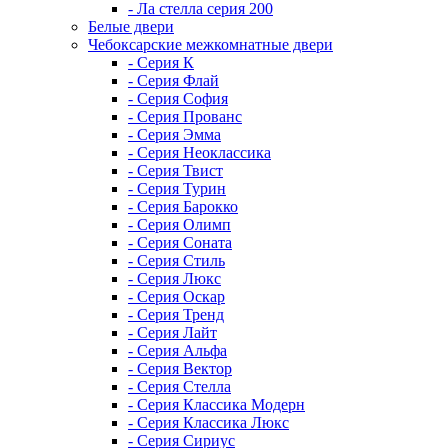
- Ла стелла серия 200
Белые двери
Чебоксарские межкомнатные двери
- Серия К
- Серия Флай
- Серия София
- Серия Прованс
- Серия Эмма
- Серия Неоклассика
- Серия Твист
- Серия Турин
- Серия Барокко
- Серия Олимп
- Серия Соната
- Серия Стиль
- Серия Люкс
- Серия Оскар
- Серия Тренд
- Серия Лайт
- Серия Альфа
- Серия Вектор
- Серия Стелла
- Серия Классика Модерн
- Серия Классика Люкс
- Серия Сириус