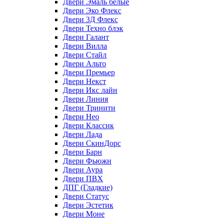
Двери Эмаль белые
Двери Эко Флекс
Двери 3Д Флекс
Двери Техно блэк
Двери Галант
Двери Вилла
Двери Стайл
Двери Альто
Двери Премьер
Двери Некст
Двери Икс лайн
Двери Линия
Двери Тринити
Двери Нео
Двери Классик
Двери Лада
Двери СкинДорс
Двери Барн
Двери Фьюжн
Двери Аура
Двери ПВХ
ДПГ (Гладкие)
Двери Статус
Двери Эстетик
Двери Моне