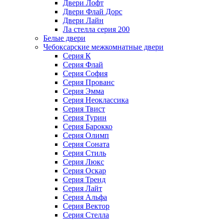
Двери Лофт
Двери Флай Дорс
Двери Лайн
Ла стелла серия 200
Белые двери
Чебоксарские межкомнатные двери
Серия К
Серия Флай
Серия София
Серия Прованс
Серия Эмма
Серия Неоклассика
Серия Твист
Серия Турин
Серия Барокко
Серия Олимп
Серия Соната
Серия Стиль
Серия Люкс
Серия Оскар
Серия Тренд
Серия Лайт
Серия Альфа
Серия Вектор
Серия Стелла