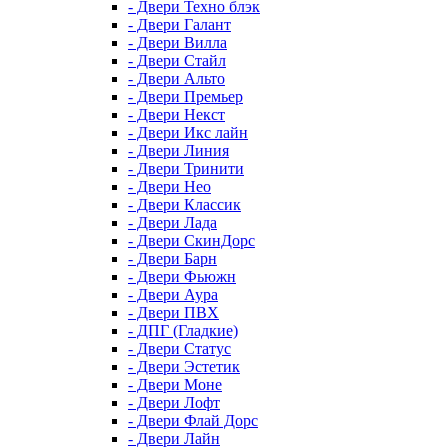
- Двери Техно блэк
- Двери Галант
- Двери Вилла
- Двери Стайл
- Двери Альто
- Двери Премьер
- Двери Некст
- Двери Икс лайн
- Двери Линия
- Двери Тринити
- Двери Нео
- Двери Классик
- Двери Лада
- Двери СкинДорс
- Двери Барн
- Двери Фьюжн
- Двери Аура
- Двери ПВХ
- ДПГ (Гладкие)
- Двери Статус
- Двери Эстетик
- Двери Моне
- Двери Лофт
- Двери Флай Дорс
- Двери Лайн