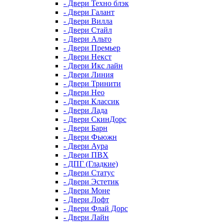
- Двери Техно блэк
- Двери Галант
- Двери Вилла
- Двери Стайл
- Двери Альто
- Двери Премьер
- Двери Некст
- Двери Икс лайн
- Двери Линия
- Двери Тринити
- Двери Нео
- Двери Классик
- Двери Лада
- Двери СкинДорс
- Двери Барн
- Двери Фьюжн
- Двери Аура
- Двери ПВХ
- ДПГ (Гладкие)
- Двери Статус
- Двери Эстетик
- Двери Моне
- Двери Лофт
- Двери Флай Дорс
- Двери Лайн