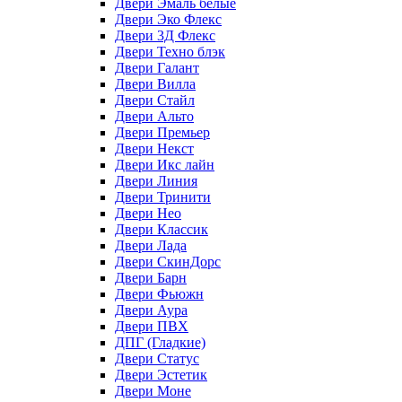
Двери Эмаль белые
Двери Эко Флекс
Двери 3Д Флекс
Двери Техно блэк
Двери Галант
Двери Вилла
Двери Стайл
Двери Альто
Двери Премьер
Двери Некст
Двери Икс лайн
Двери Линия
Двери Тринити
Двери Нео
Двери Классик
Двери Лада
Двери СкинДорс
Двери Барн
Двери Фьюжн
Двери Аура
Двери ПВХ
ДПГ (Гладкие)
Двери Статус
Двери Эстетик
Двери Моне