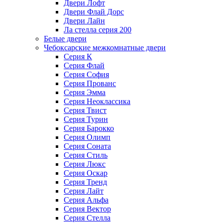
Двери Лофт
Двери Флай Дорс
Двери Лайн
Ла стелла серия 200
Белые двери
Чебоксарские межкомнатные двери
Серия К
Серия Флай
Серия София
Серия Прованс
Серия Эмма
Серия Неоклассика
Серия Твист
Серия Турин
Серия Барокко
Серия Олимп
Серия Соната
Серия Стиль
Серия Люкс
Серия Оскар
Серия Тренд
Серия Лайт
Серия Альфа
Серия Вектор
Серия Стелла