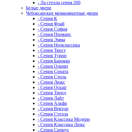
- Ла стелла серия 200
Белые двери
Чебоксарские межкомнатные двери
- Серия К
- Серия Флай
- Серия София
- Серия Прованс
- Серия Эмма
- Серия Неоклассика
- Серия Твист
- Серия Турин
- Серия Барокко
- Серия Олимп
- Серия Соната
- Серия Стиль
- Серия Люкс
- Серия Оскар
- Серия Тренд
- Серия Лайт
- Серия Альфа
- Серия Вектор
- Серия Стелла
- Серия Классика Модерн
- Серия Классика Люкс
- Серия Сириус