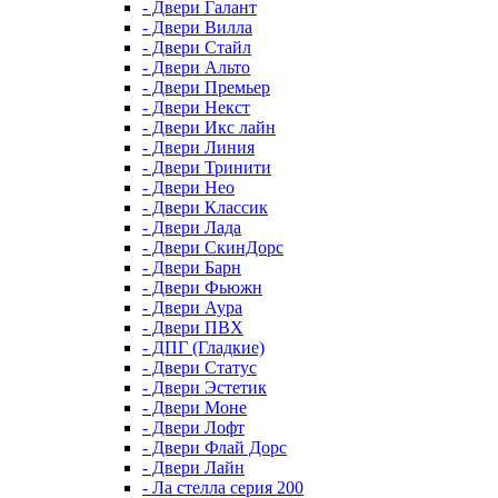
- Двери Галант
- Двери Вилла
- Двери Стайл
- Двери Альто
- Двери Премьер
- Двери Некст
- Двери Икс лайн
- Двери Линия
- Двери Тринити
- Двери Нео
- Двери Классик
- Двери Лада
- Двери СкинДорс
- Двери Барн
- Двери Фьюжн
- Двери Аура
- Двери ПВХ
- ДПГ (Гладкие)
- Двери Статус
- Двери Эстетик
- Двери Моне
- Двери Лофт
- Двери Флай Дорс
- Двери Лайн
- Ла стелла серия 200