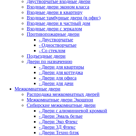
Двустворчатые входные двери
Входные двери эконом класса
Входные двери в квартиру
Входные тамбурные двери (в офис)
Входные двери в частный дом
Входные двери с зеркалом
Противопожарные двери
- Двустворчатые
- Одностворчатые
- Со стеклом
Подъездные двери
Двери по назначению
- Двери для квартиры
- Двери для коттеджа
- Двери для офиса
- Двери для дачи
Межкомнатные двери
Распродажа межкомнатных дверей
Межкомнатные двери Экошпон
Сибирские межкомнатные двери
- Двери с алюминиевой кромкой
- Двери Эмаль белые
- Двери Эко Флекс
- Двери 3Д Флекс
- Двери Техно блэк