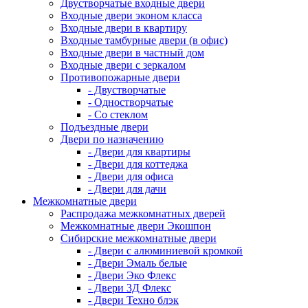
Двустворчатые входные двери
Входные двери эконом класса
Входные двери в квартиру
Входные тамбурные двери (в офис)
Входные двери в частный дом
Входные двери с зеркалом
Противопожарные двери
- Двустворчатые
- Одностворчатые
- Со стеклом
Подъездные двери
Двери по назначению
- Двери для квартиры
- Двери для коттеджа
- Двери для офиса
- Двери для дачи
Межкомнатные двери
Распродажа межкомнатных дверей
Межкомнатные двери Экошпон
Сибирские межкомнатные двери
- Двери с алюминиевой кромкой
- Двери Эмаль белые
- Двери Эко Флекс
- Двери 3Д Флекс
- Двери Техно блэк