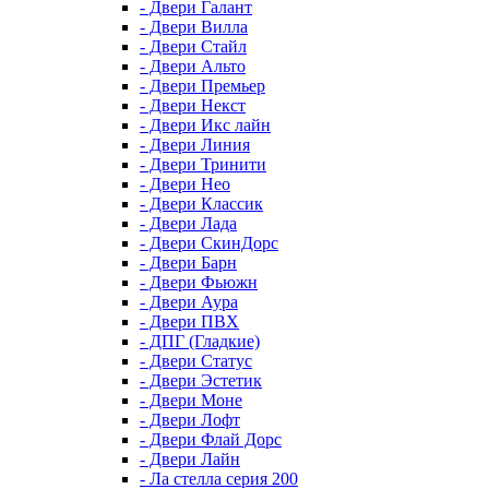
- Двери Галант
- Двери Вилла
- Двери Стайл
- Двери Альто
- Двери Премьер
- Двери Некст
- Двери Икс лайн
- Двери Линия
- Двери Тринити
- Двери Нео
- Двери Классик
- Двери Лада
- Двери СкинДорс
- Двери Барн
- Двери Фьюжн
- Двери Аура
- Двери ПВХ
- ДПГ (Гладкие)
- Двери Статус
- Двери Эстетик
- Двери Моне
- Двери Лофт
- Двери Флай Дорс
- Двери Лайн
- Ла стелла серия 200