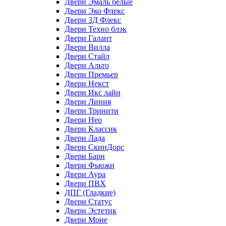
Двери Эмаль белые
Двери Эко Флекс
Двери 3Д Флекс
Двери Техно блэк
Двери Галант
Двери Вилла
Двери Стайл
Двери Альто
Двери Премьер
Двери Некст
Двери Икс лайн
Двери Линия
Двери Тринити
Двери Нео
Двери Классик
Двери Лада
Двери СкинДорс
Двери Барн
Двери Фьюжн
Двери Аура
Двери ПВХ
ДПГ (Гладкие)
Двери Статус
Двери Эстетик
Двери Моне