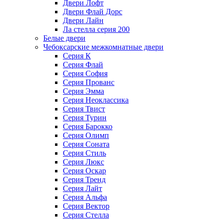
Двери Лофт
Двери Флай Дорс
Двери Лайн
Ла стелла серия 200
Белые двери
Чебоксарские межкомнатные двери
Серия К
Серия Флай
Серия София
Серия Прованс
Серия Эмма
Серия Неоклассика
Серия Твист
Серия Турин
Серия Барокко
Серия Олимп
Серия Соната
Серия Стиль
Серия Люкс
Серия Оскар
Серия Тренд
Серия Лайт
Серия Альфа
Серия Вектор
Серия Стелла