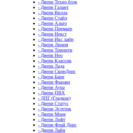
- Двери Техно блэк
- Двери Галант
- Двери Вилла
- Двери Стайл
- Двери Альто
- Двери Премьер
- Двери Некст
- Двери Икс лайн
- Двери Линия
- Двери Тринити
- Двери Нео
- Двери Классик
- Двери Лада
- Двери СкинДорс
- Двери Барн
- Двери Фьюжн
- Двери Аура
- Двери ПВХ
- ДПГ (Гладкие)
- Двери Статус
- Двери Эстетик
- Двери Моне
- Двери Лофт
- Двери Флай Дорс
- Двери Лайн