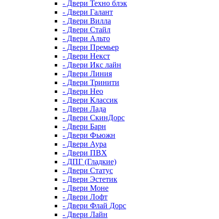
- Двери Техно блэк
- Двери Галант
- Двери Вилла
- Двери Стайл
- Двери Альто
- Двери Премьер
- Двери Некст
- Двери Икс лайн
- Двери Линия
- Двери Тринити
- Двери Нео
- Двери Классик
- Двери Лада
- Двери СкинДорс
- Двери Барн
- Двери Фьюжн
- Двери Аура
- Двери ПВХ
- ДПГ (Гладкие)
- Двери Статус
- Двери Эстетик
- Двери Моне
- Двери Лофт
- Двери Флай Дорс
- Двери Лайн