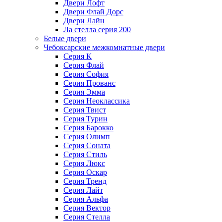
Двери Лофт
Двери Флай Дорс
Двери Лайн
Ла стелла серия 200
Белые двери
Чебоксарские межкомнатные двери
Серия К
Серия Флай
Серия София
Серия Прованс
Серия Эмма
Серия Неоклассика
Серия Твист
Серия Турин
Серия Барокко
Серия Олимп
Серия Соната
Серия Стиль
Серия Люкс
Серия Оскар
Серия Тренд
Серия Лайт
Серия Альфа
Серия Вектор
Серия Стелла