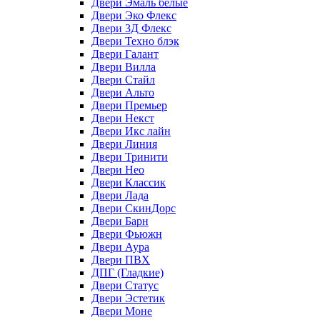
Двери Эмаль белые
Двери Эко Флекс
Двери 3Д Флекс
Двери Техно блэк
Двери Галант
Двери Вилла
Двери Стайл
Двери Альто
Двери Премьер
Двери Некст
Двери Икс лайн
Двери Линия
Двери Тринити
Двери Нео
Двери Классик
Двери Лада
Двери СкинДорс
Двери Барн
Двери Фьюжн
Двери Аура
Двери ПВХ
ДПГ (Гладкие)
Двери Статус
Двери Эстетик
Двери Моне