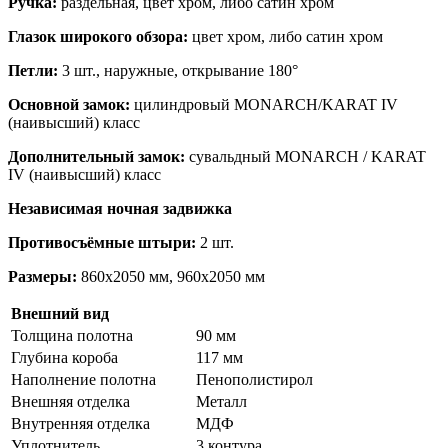
Ручка:
раздельная, цвет хром, либо сатин хром
Глазок широкого обзора:
цвет хром, либо сатин хром
Петли:
3 шт., наружные, открывание 180°
Основной замок:
цилиндровый MONARCH/KARAT IV
(наивысший) класс
Дополнительный замок:
сувальдный MONARCH / KARAT
IV (наивысший) класс
Независимая ночная задвижка
Противосъёмные штыри:
2 шт.
Размеры:
860х2050 мм, 960х2050 мм
Внешний вид
Толщина полотна
90 мм
Глубина короба
117 мм
Наполнение полотна
Пенополистирол
Внешняя отделка
Металл
Внутренняя отделка
МДФ
Уплотнитель
3 контура