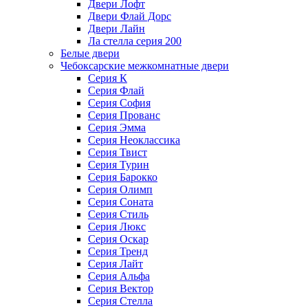
Двери Лофт
Двери Флай Дорс
Двери Лайн
Ла стелла серия 200
Белые двери
Чебоксарские межкомнатные двери
Серия К
Серия Флай
Серия София
Серия Прованс
Серия Эмма
Серия Неоклассика
Серия Твист
Серия Турин
Серия Барокко
Серия Олимп
Серия Соната
Серия Стиль
Серия Люкс
Серия Оскар
Серия Тренд
Серия Лайт
Серия Альфа
Серия Вектор
Серия Стелла