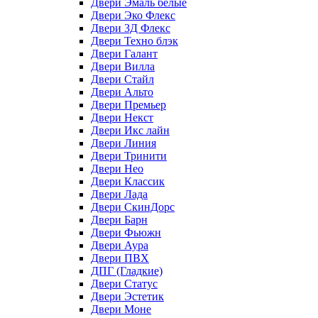
Двери Эмаль белые
Двери Эко Флекс
Двери 3Д Флекс
Двери Техно блэк
Двери Галант
Двери Вилла
Двери Стайл
Двери Альто
Двери Премьер
Двери Некст
Двери Икс лайн
Двери Линия
Двери Тринити
Двери Нео
Двери Классик
Двери Лада
Двери СкинДорс
Двери Барн
Двери Фьюжн
Двери Аура
Двери ПВХ
ДПГ (Гладкие)
Двери Статус
Двери Эстетик
Двери Моне