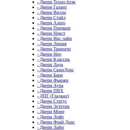
- Двери Техно блэк
- Двери Галант
- Двери Вилла
- Двери Стайл
- Двери Альто
- Двери Премьер
- Двери Некст
- Двери Икс лайн
- Двери Линия
- Двери Тринити
- Двери Нео
- Двери Классик
- Двери Лада
- Двери СкинДорс
- Двери Барн
- Двери Фьюжн
- Двери Аура
- Двери ПВХ
- ДПГ (Гладкие)
- Двери Статус
- Двери Эстетик
- Двери Моне
- Двери Лофт
- Двери Флай Дорс
- Двери Лайн