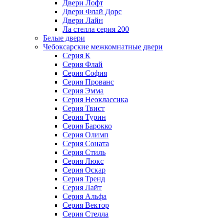
Двери Лофт
Двери Флай Дорс
Двери Лайн
Ла стелла серия 200
Белые двери
Чебоксарские межкомнатные двери
Серия К
Серия Флай
Серия София
Серия Прованс
Серия Эмма
Серия Неоклассика
Серия Твист
Серия Турин
Серия Барокко
Серия Олимп
Серия Соната
Серия Стиль
Серия Люкс
Серия Оскар
Серия Тренд
Серия Лайт
Серия Альфа
Серия Вектор
Серия Стелла