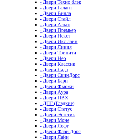
- Двери Техно блэк
- Двери Галант
- Двери Вилла
- Двери Стайл
- Двери Альто
- Двери Премьер
- Двери Некст
- Двери Икс лайн
- Двери Линия
- Двери Тринити
- Двери Нео
- Двери Классик
- Двери Лада
- Двери СкинДорс
- Двери Барн
- Двери Фьюжн
- Двери Аура
- Двери ПВХ
- ДПГ (Гладкие)
- Двери Статус
- Двери Эстетик
- Двери Моне
- Двери Лофт
- Двери Флай Дорс
- Двери Лайн