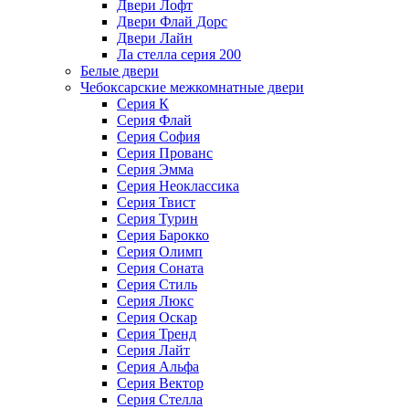
Двери Лофт
Двери Флай Дорс
Двери Лайн
Ла стелла серия 200
Белые двери
Чебоксарские межкомнатные двери
Серия К
Серия Флай
Серия София
Серия Прованс
Серия Эмма
Серия Неоклассика
Серия Твист
Серия Турин
Серия Барокко
Серия Олимп
Серия Соната
Серия Стиль
Серия Люкс
Серия Оскар
Серия Тренд
Серия Лайт
Серия Альфа
Серия Вектор
Серия Стелла