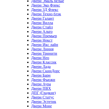
Двери Эмаль белые
Двери Эко Флекс
Двери 3Д Флекс
Двери Техно блэк
Двери Галант
Двери Вилла
Двери Стайл
Двери Альто
Двери Премьер
Двери Некст
Двери Икс лайн
Двери Линия
Двери Тринити
Двери Нео
Двери Классик
Двери Лада
Двери СкинДорс
Двери Барн
Двери Фьюжн
Двери Аура
Двери ПВХ
ДПГ (Гладкие)
Двери Статус
Двери Эстетик
Двери Моне