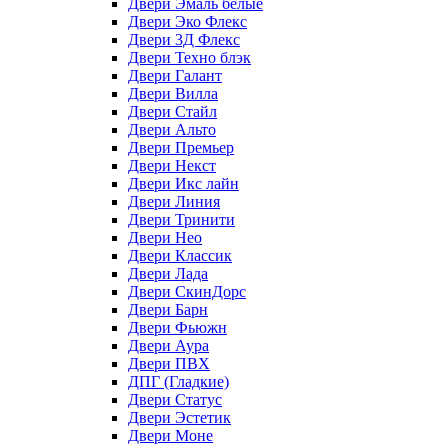
Двери Эмаль белые
Двери Эко Флекс
Двери 3Д Флекс
Двери Техно блэк
Двери Галант
Двери Вилла
Двери Стайл
Двери Альто
Двери Премьер
Двери Некст
Двери Икс лайн
Двери Линия
Двери Тринити
Двери Нео
Двери Классик
Двери Лада
Двери СкинДорс
Двери Барн
Двери Фьюжн
Двери Аура
Двери ПВХ
ДПГ (Гладкие)
Двери Статус
Двери Эстетик
Двери Моне