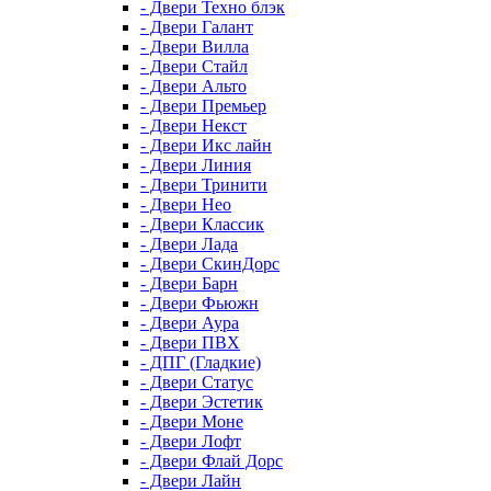
- Двери Техно блэк
- Двери Галант
- Двери Вилла
- Двери Стайл
- Двери Альто
- Двери Премьер
- Двери Некст
- Двери Икс лайн
- Двери Линия
- Двери Тринити
- Двери Нео
- Двери Классик
- Двери Лада
- Двери СкинДорс
- Двери Барн
- Двери Фьюжн
- Двери Аура
- Двери ПВХ
- ДПГ (Гладкие)
- Двери Статус
- Двери Эстетик
- Двери Моне
- Двери Лофт
- Двери Флай Дорс
- Двери Лайн