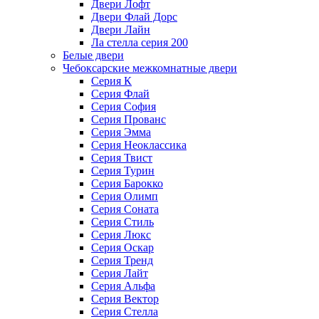
Двери Лофт
Двери Флай Дорс
Двери Лайн
Ла стелла серия 200
Белые двери
Чебоксарские межкомнатные двери
Серия К
Серия Флай
Серия София
Серия Прованс
Серия Эмма
Серия Неоклассика
Серия Твист
Серия Турин
Серия Барокко
Серия Олимп
Серия Соната
Серия Стиль
Серия Люкс
Серия Оскар
Серия Тренд
Серия Лайт
Серия Альфа
Серия Вектор
Серия Стелла