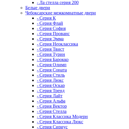
- Ла стелла серия 200
Белые двери
Чебоксарские межкомнатные двери
- Серия К
- Серия Флай
- Серия София
- Серия Прованс
- Серия Эмма
- Серия Неоклассика
- Серия Твист
- Серия Турин
- Серия Барокко
- Серия Олимп
- Серия Соната
- Серия Стиль
- Серия Люкс
- Серия Оскар
- Серия Тренд
- Серия Лайт
- Серия Альфа
- Серия Вектор
- Серия Стелла
- Серия Классика Модерн
- Серия Классика Люкс
- Серия Сириус