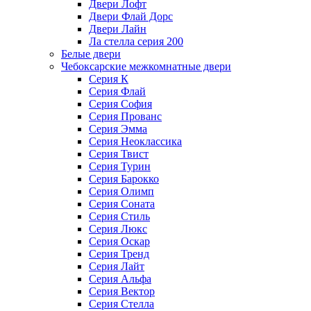
Двери Лофт
Двери Флай Дорс
Двери Лайн
Ла стелла серия 200
Белые двери
Чебоксарские межкомнатные двери
Серия К
Серия Флай
Серия София
Серия Прованс
Серия Эмма
Серия Неоклассика
Серия Твист
Серия Турин
Серия Барокко
Серия Олимп
Серия Соната
Серия Стиль
Серия Люкс
Серия Оскар
Серия Тренд
Серия Лайт
Серия Альфа
Серия Вектор
Серия Стелла