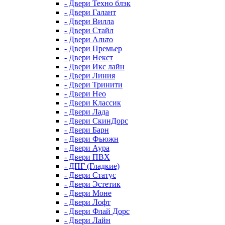
- Двери Техно блэк
- Двери Галант
- Двери Вилла
- Двери Стайл
- Двери Альто
- Двери Премьер
- Двери Некст
- Двери Икс лайн
- Двери Линия
- Двери Тринити
- Двери Нео
- Двери Классик
- Двери Лада
- Двери СкинДорс
- Двери Барн
- Двери Фьюжн
- Двери Аура
- Двери ПВХ
- ДПГ (Гладкие)
- Двери Статус
- Двери Эстетик
- Двери Моне
- Двери Лофт
- Двери Флай Дорс
- Двери Лайн