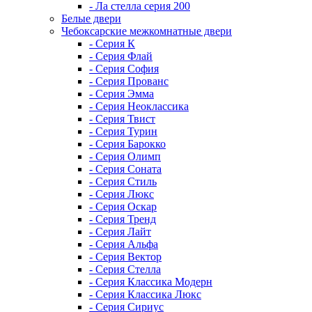
- Ла стелла серия 200
Белые двери
Чебоксарские межкомнатные двери
- Серия К
- Серия Флай
- Серия София
- Серия Прованс
- Серия Эмма
- Серия Неоклассика
- Серия Твист
- Серия Турин
- Серия Барокко
- Серия Олимп
- Серия Соната
- Серия Стиль
- Серия Люкс
- Серия Оскар
- Серия Тренд
- Серия Лайт
- Серия Альфа
- Серия Вектор
- Серия Стелла
- Серия Классика Модерн
- Серия Классика Люкс
- Серия Сириус