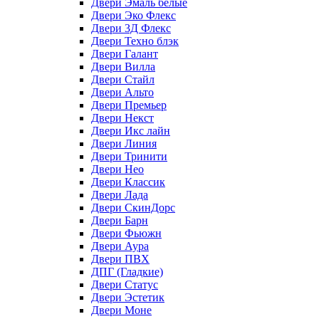
Двери Эмаль белые
Двери Эко Флекс
Двери 3Д Флекс
Двери Техно блэк
Двери Галант
Двери Вилла
Двери Стайл
Двери Альто
Двери Премьер
Двери Некст
Двери Икс лайн
Двери Линия
Двери Тринити
Двери Нео
Двери Классик
Двери Лада
Двери СкинДорс
Двери Барн
Двери Фьюжн
Двери Аура
Двери ПВХ
ДПГ (Гладкие)
Двери Статус
Двери Эстетик
Двери Моне