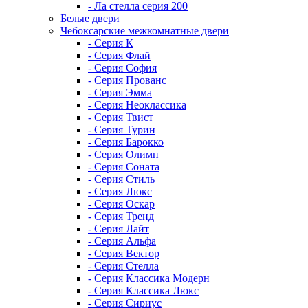
- Ла стелла серия 200
Белые двери
Чебоксарские межкомнатные двери
- Серия К
- Серия Флай
- Серия София
- Серия Прованс
- Серия Эмма
- Серия Неоклассика
- Серия Твист
- Серия Турин
- Серия Барокко
- Серия Олимп
- Серия Соната
- Серия Стиль
- Серия Люкс
- Серия Оскар
- Серия Тренд
- Серия Лайт
- Серия Альфа
- Серия Вектор
- Серия Стелла
- Серия Классика Модерн
- Серия Классика Люкс
- Серия Сириус