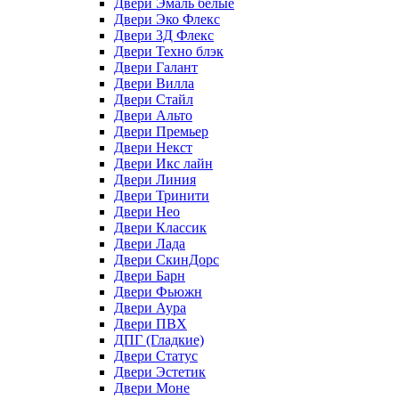
Двери Эмаль белые
Двери Эко Флекс
Двери 3Д Флекс
Двери Техно блэк
Двери Галант
Двери Вилла
Двери Стайл
Двери Альто
Двери Премьер
Двери Некст
Двери Икс лайн
Двери Линия
Двери Тринити
Двери Нео
Двери Классик
Двери Лада
Двери СкинДорс
Двери Барн
Двери Фьюжн
Двери Аура
Двери ПВХ
ДПГ (Гладкие)
Двери Статус
Двери Эстетик
Двери Моне