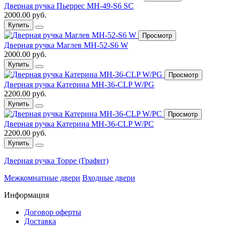
Дверная ручка Пьеррес MH-49-S6 SC
2000.00 руб.
Купить
Просмотр
Дверная ручка Маглев MH-52-S6 W
2000.00 руб.
Купить
Просмотр
Дверная ручка Катерина MH-36-CLP W/PG
2200.00 руб.
Купить
Просмотр
Дверная ручка Катерина MH-36-CLP W/PC
2200.00 руб.
Купить
Дверная ручка Торре (Графит)
Межкомнатные двери
Входные двери
Информация
Договор оферты
Доставка