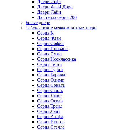
Двери Лофт
Двери Флай Дорс
Двери Лайн
Ла стелла серия 200
Белые двери
Чебоксарские межкомнатные двери
Серия К
Серия Флай
Серия София
Серия Прованс
Серия Эмма
Серия Неоклассика
Серия Твист
Серия Турин
Серия Барокко
Серия Олимп
Серия Соната
Серия Стиль
Серия Люкс
Серия Оскар
Серия Тренд
Серия Лайт
Серия Альфа
Серия Вектор
Серия Стелла