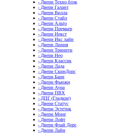
- Двери Техно блэк
- Двери Галант
- Двери Вилла
- Двери Стайл
- Двери Альто
- Двери Премьер
- Двери Некст
- Двери Икс лайн
- Двери Линия
- Двери Тринити
- Двери Нео
- Двери Классик
- Двери Лада
- Двери СкинДорс
- Двери Барн
- Двери Фьюжн
- Двери Аура
- Двери ПВХ
- ДПГ (Гладкие)
- Двери Статус
- Двери Эстетик
- Двери Моне
- Двери Лофт
- Двери Флай Дорс
- Двери Лайн