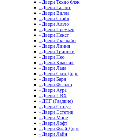
- Двери Техно блэк
- Двери Галант
- Двери Вилла
- Двери Стайл
- Двери Альто
- Двери Премьер
- Двери Некст
- Двери Икс лайн
- Двери Линия
- Двери Тринити
- Двери Нео
- Двери Классик
- Двери Лада
- Двери СкинДорс
- Двери Барн
- Двери Фьюжн
- Двери Аура
- Двери ПВХ
- ДПГ (Гладкие)
- Двери Статус
- Двери Эстетик
- Двери Моне
- Двери Лофт
- Двери Флай Дорс
- Двери Лайн