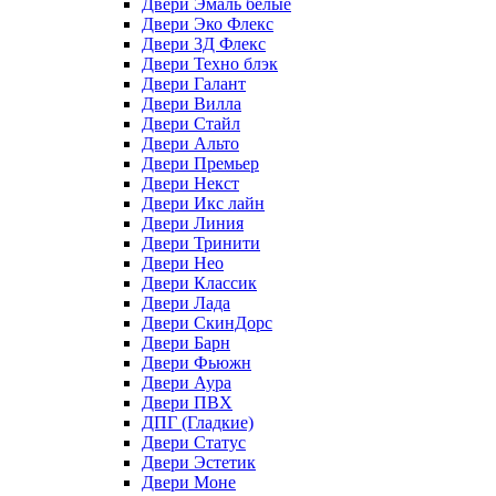
Двери Эмаль белые
Двери Эко Флекс
Двери 3Д Флекс
Двери Техно блэк
Двери Галант
Двери Вилла
Двери Стайл
Двери Альто
Двери Премьер
Двери Некст
Двери Икс лайн
Двери Линия
Двери Тринити
Двери Нео
Двери Классик
Двери Лада
Двери СкинДорс
Двери Барн
Двери Фьюжн
Двери Аура
Двери ПВХ
ДПГ (Гладкие)
Двери Статус
Двери Эстетик
Двери Моне