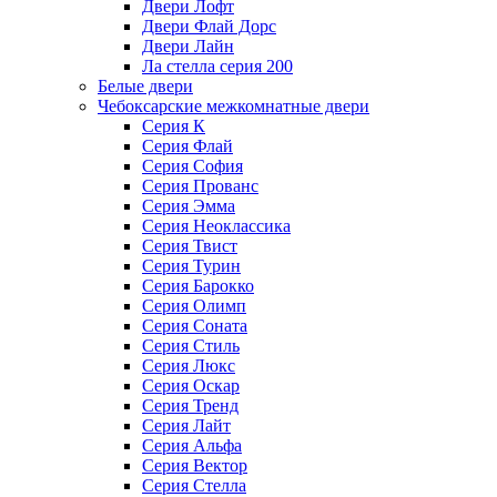
Двери Лофт
Двери Флай Дорс
Двери Лайн
Ла стелла серия 200
Белые двери
Чебоксарские межкомнатные двери
Серия К
Серия Флай
Серия София
Серия Прованс
Серия Эмма
Серия Неоклассика
Серия Твист
Серия Турин
Серия Барокко
Серия Олимп
Серия Соната
Серия Стиль
Серия Люкс
Серия Оскар
Серия Тренд
Серия Лайт
Серия Альфа
Серия Вектор
Серия Стелла