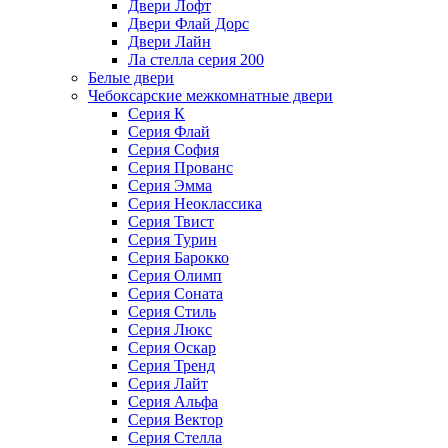
Двери Лофт
Двери Флай Дорс
Двери Лайн
Ла стелла серия 200
Белые двери
Чебоксарские межкомнатные двери
Серия К
Серия Флай
Серия София
Серия Прованс
Серия Эмма
Серия Неоклассика
Серия Твист
Серия Турин
Серия Барокко
Серия Олимп
Серия Соната
Серия Стиль
Серия Люкс
Серия Оскар
Серия Тренд
Серия Лайт
Серия Альфа
Серия Вектор
Серия Стелла