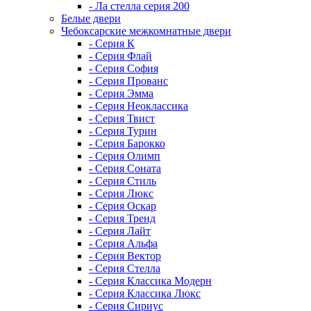
- Ла стелла серия 200
Белые двери
Чебоксарские межкомнатные двери
- Серия К
- Серия Флай
- Серия София
- Серия Прованс
- Серия Эмма
- Серия Неоклассика
- Серия Твист
- Серия Турин
- Серия Барокко
- Серия Олимп
- Серия Соната
- Серия Стиль
- Серия Люкс
- Серия Оскар
- Серия Тренд
- Серия Лайт
- Серия Альфа
- Серия Вектор
- Серия Стелла
- Серия Классика Модерн
- Серия Классика Люкс
- Серия Сириус