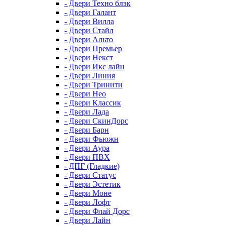
- Двери Техно блэк
- Двери Галант
- Двери Вилла
- Двери Стайл
- Двери Альто
- Двери Премьер
- Двери Некст
- Двери Икс лайн
- Двери Линия
- Двери Тринити
- Двери Нео
- Двери Классик
- Двери Лада
- Двери СкинДорс
- Двери Барн
- Двери Фьюжн
- Двери Аура
- Двери ПВХ
- ДПГ (Гладкие)
- Двери Статус
- Двери Эстетик
- Двери Моне
- Двери Лофт
- Двери Флай Дорс
- Двери Лайн