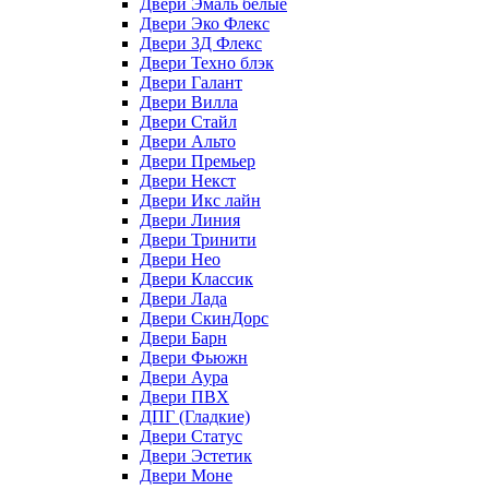
Двери Эмаль белые
Двери Эко Флекс
Двери 3Д Флекс
Двери Техно блэк
Двери Галант
Двери Вилла
Двери Стайл
Двери Альто
Двери Премьер
Двери Некст
Двери Икс лайн
Двери Линия
Двери Тринити
Двери Нео
Двери Классик
Двери Лада
Двери СкинДорс
Двери Барн
Двери Фьюжн
Двери Аура
Двери ПВХ
ДПГ (Гладкие)
Двери Статус
Двери Эстетик
Двери Моне