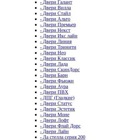
- Двери Галант
- Двери Вилла
- Двери Стайл
- Двери Альто
- Двери Премьер
- Двери Некст
- Двери Икс лайн
- Двери Линия
- Двери Тринити
- Двери Нео
- Двери Классик
- Двери Лада
- Двери СкинДорс
- Двери Барн
- Двери Фьюжн
- Двери Аура
- Двери ПВХ
- ДПГ (Гладкие)
- Двери Статус
- Двери Эстетик
- Двери Моне
- Двери Лофт
- Двери Флай Дорс
- Двери Лайн
- Ла стелла серия 200