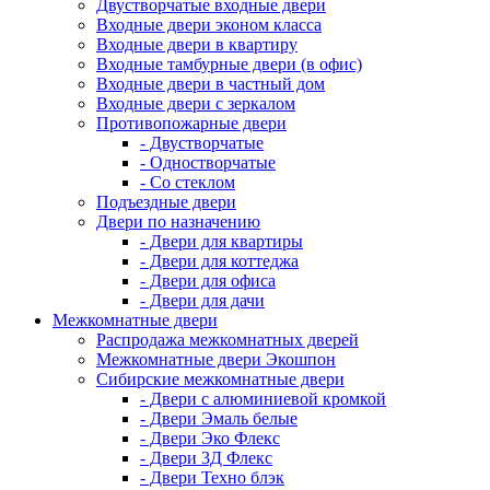
Двустворчатые входные двери
Входные двери эконом класса
Входные двери в квартиру
Входные тамбурные двери (в офис)
Входные двери в частный дом
Входные двери с зеркалом
Противопожарные двери
- Двустворчатые
- Одностворчатые
- Со стеклом
Подъездные двери
Двери по назначению
- Двери для квартиры
- Двери для коттеджа
- Двери для офиса
- Двери для дачи
Межкомнатные двери
Распродажа межкомнатных дверей
Межкомнатные двери Экошпон
Сибирские межкомнатные двери
- Двери с алюминиевой кромкой
- Двери Эмаль белые
- Двери Эко Флекс
- Двери 3Д Флекс
- Двери Техно блэк