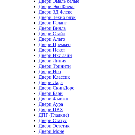
Двери Эмаль белые
Двери Эко Флекс
Двери 3Д Флекс
Двери Техно блэк
Двери Галант
Двери Вилла
Двери Стайл
Двери Альто
Двери Премьер
Двери Некст
Двери Икс лайн
Двери Линия
Двери Тринити
Двери Нео
Двери Классик
Двери Лада
Двери СкинДорс
Двери Барн
Двери Фьюжн
Двери Аура
Двери ПВХ
ДПГ (Гладкие)
Двери Статус
Двери Эстетик
Двери Моне