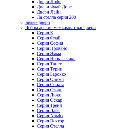
Двери Лофт
Двери Флай Дорс
Двери Лайн
Ла стелла серия 200
Белые двери
Чебоксарские межкомнатные двери
Серия К
Серия Флай
Серия София
Серия Прованс
Серия Эмма
Серия Неоклассика
Серия Твист
Серия Турин
Серия Барокко
Серия Олимп
Серия Соната
Серия Стиль
Серия Люкс
Серия Оскар
Серия Тренд
Серия Лайт
Серия Альфа
Серия Вектор
Серия Стелла