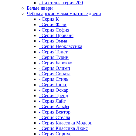
- Ла стелла серия 200
Белые двери
Чебоксарские межкомнатные двери
- Серия К
- Серия Флай
- Серия София
- Серия Прованс
- Серия Эмма
- Серия Неоклассика
- Серия Твист
- Серия Турин
- Серия Барокко
- Серия Олимп
- Серия Соната
- Серия Стиль
- Серия Люкс
- Серия Оскар
- Серия Тренд
- Серия Лайт
- Серия Альфа
- Серия Вектор
- Серия Стелла
- Серия Классика Модерн
- Серия Классика Люкс
- Серия Сириус