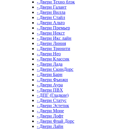
- Двери Техно блэк
- Двери Галант
- Двери Вилла
- Двери Стайл
- Двери Альто
- Двери Премьер
- Двери Некст
- Двери Икс лайн
- Двери Линия
- Двери Тринити
- Двери Нео
- Двери Классик
- Двери Лада
- Двери СкинДорс
- Двери Барн
- Двери Фьюжн
- Двери Аура
- Двери ПВХ
- ДПГ (Гладкие)
- Двери Статус
- Двери Эстетик
- Двери Моне
- Двери Лофт
- Двери Флай Дорс
- Двери Лайн