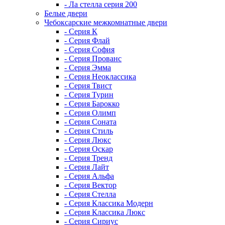
- Ла стелла серия 200
Белые двери
Чебоксарские межкомнатные двери
- Серия К
- Серия Флай
- Серия София
- Серия Прованс
- Серия Эмма
- Серия Неоклассика
- Серия Твист
- Серия Турин
- Серия Барокко
- Серия Олимп
- Серия Соната
- Серия Стиль
- Серия Люкс
- Серия Оскар
- Серия Тренд
- Серия Лайт
- Серия Альфа
- Серия Вектор
- Серия Стелла
- Серия Классика Модерн
- Серия Классика Люкс
- Серия Сириус