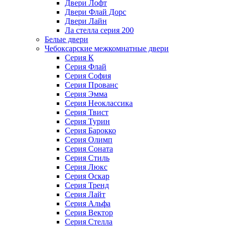
Двери Лофт
Двери Флай Дорс
Двери Лайн
Ла стелла серия 200
Белые двери
Чебоксарские межкомнатные двери
Серия К
Серия Флай
Серия София
Серия Прованс
Серия Эмма
Серия Неоклассика
Серия Твист
Серия Турин
Серия Барокко
Серия Олимп
Серия Соната
Серия Стиль
Серия Люкс
Серия Оскар
Серия Тренд
Серия Лайт
Серия Альфа
Серия Вектор
Серия Стелла