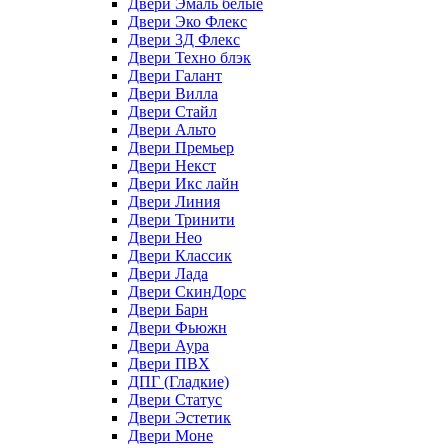
Двери Эмаль белые
Двери Эко Флекс
Двери 3Д Флекс
Двери Техно блэк
Двери Галант
Двери Вилла
Двери Стайл
Двери Альто
Двери Премьер
Двери Некст
Двери Икс лайн
Двери Линия
Двери Тринити
Двери Нео
Двери Классик
Двери Лада
Двери СкинДорс
Двери Барн
Двери Фьюжн
Двери Аура
Двери ПВХ
ДПГ (Гладкие)
Двери Статус
Двери Эстетик
Двери Моне