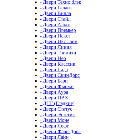
- Двери Техно блэк
- Двери Галант
- Двери Вилла
- Двери Стайл
- Двери Альто
- Двери Премьер
- Двери Некст
- Двери Икс лайн
- Двери Линия
- Двери Тринити
- Двери Нео
- Двери Классик
- Двери Лада
- Двери СкинДорс
- Двери Барн
- Двери Фьюжн
- Двери Аура
- Двери ПВХ
- ДПГ (Гладкие)
- Двери Статус
- Двери Эстетик
- Двери Моне
- Двери Лофт
- Двери Флай Дорс
- Двери Лайн