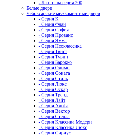
- Ла стелла серия 200
Белые двери
Чебоксарские межкомнатные двери
- Серия К
- Серия Флай
- Серия София
- Серия Прованс
- Серия Эмма
- Серия Неоклассика
- Серия Твист
- Серия Турин
- Серия Барокко
- Серия Олимп
- Серия Соната
- Серия Стиль
- Серия Люкс
- Серия Оскар
- Серия Тренд
- Серия Лайт
- Серия Альфа
- Серия Вектор
- Серия Стелла
- Серия Классика Модерн
- Серия Классика Люкс
- Серия Сириус