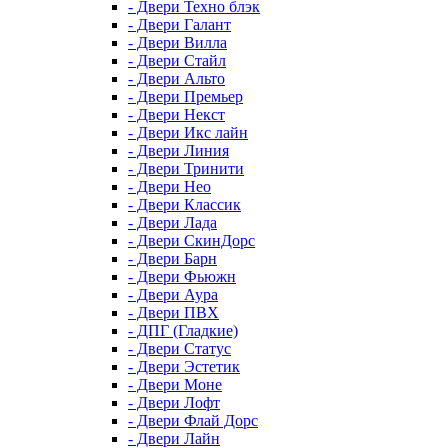
- Двери Техно блэк
- Двери Галант
- Двери Вилла
- Двери Стайл
- Двери Альто
- Двери Премьер
- Двери Некст
- Двери Икс лайн
- Двери Линия
- Двери Тринити
- Двери Нео
- Двери Классик
- Двери Лада
- Двери СкинДорс
- Двери Барн
- Двери Фьюжн
- Двери Аура
- Двери ПВХ
- ДПГ (Гладкие)
- Двери Статус
- Двери Эстетик
- Двери Моне
- Двери Лофт
- Двери Флай Дорс
- Двери Лайн