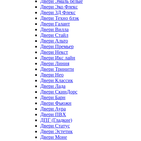
Двери Эмаль белые
Двери Эко Флекс
Двери 3Д Флекс
Двери Техно блэк
Двери Галант
Двери Вилла
Двери Стайл
Двери Альто
Двери Премьер
Двери Некст
Двери Икс лайн
Двери Линия
Двери Тринити
Двери Нео
Двери Классик
Двери Лада
Двери СкинДорс
Двери Барн
Двери Фьюжн
Двери Аура
Двери ПВХ
ДПГ (Гладкие)
Двери Статус
Двери Эстетик
Двери Моне