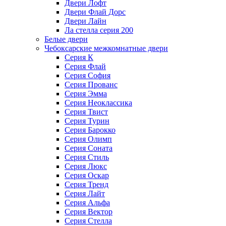
Двери Лофт
Двери Флай Дорс
Двери Лайн
Ла стелла серия 200
Белые двери
Чебоксарские межкомнатные двери
Серия К
Серия Флай
Серия София
Серия Прованс
Серия Эмма
Серия Неоклассика
Серия Твист
Серия Турин
Серия Барокко
Серия Олимп
Серия Соната
Серия Стиль
Серия Люкс
Серия Оскар
Серия Тренд
Серия Лайт
Серия Альфа
Серия Вектор
Серия Стелла