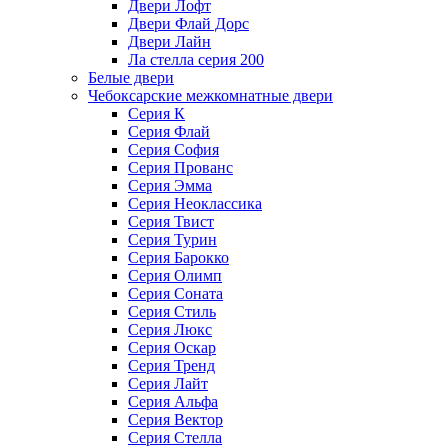
Двери Лофт
Двери Флай Дорс
Двери Лайн
Ла стелла серия 200
Белые двери
Чебоксарские межкомнатные двери
Серия К
Серия Флай
Серия София
Серия Прованс
Серия Эмма
Серия Неоклассика
Серия Твист
Серия Турин
Серия Барокко
Серия Олимп
Серия Соната
Серия Стиль
Серия Люкс
Серия Оскар
Серия Тренд
Серия Лайт
Серия Альфа
Серия Вектор
Серия Стелла