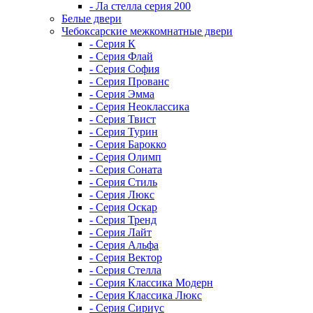
- Ла стелла серия 200
Белые двери
Чебоксарские межкомнатные двери
- Серия К
- Серия Флай
- Серия София
- Серия Прованс
- Серия Эмма
- Серия Неоклассика
- Серия Твист
- Серия Турин
- Серия Барокко
- Серия Олимп
- Серия Соната
- Серия Стиль
- Серия Люкс
- Серия Оскар
- Серия Тренд
- Серия Лайт
- Серия Альфа
- Серия Вектор
- Серия Стелла
- Серия Классика Модерн
- Серия Классика Люкс
- Серия Сириус