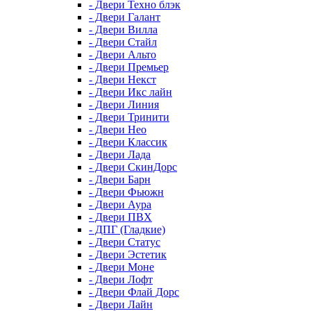
- Двери Техно блэк
- Двери Галант
- Двери Вилла
- Двери Стайл
- Двери Альто
- Двери Премьер
- Двери Некст
- Двери Икс лайн
- Двери Линия
- Двери Тринити
- Двери Нео
- Двери Классик
- Двери Лада
- Двери СкинДорс
- Двери Барн
- Двери Фьюжн
- Двери Аура
- Двери ПВХ
- ДПГ (Гладкие)
- Двери Статус
- Двери Эстетик
- Двери Моне
- Двери Лофт
- Двери Флай Дорс
- Двери Лайн