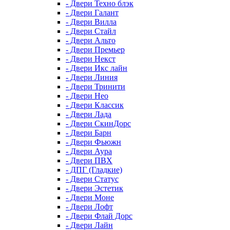
- Двери Техно блэк
- Двери Галант
- Двери Вилла
- Двери Стайл
- Двери Альто
- Двери Премьер
- Двери Некст
- Двери Икс лайн
- Двери Линия
- Двери Тринити
- Двери Нео
- Двери Классик
- Двери Лада
- Двери СкинДорс
- Двери Барн
- Двери Фьюжн
- Двери Аура
- Двери ПВХ
- ДПГ (Гладкие)
- Двери Статус
- Двери Эстетик
- Двери Моне
- Двери Лофт
- Двери Флай Дорс
- Двери Лайн