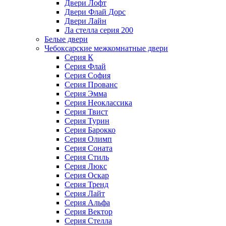
Двери Лофт
Двери Флай Дорс
Двери Лайн
Ла стелла серия 200
Белые двери
Чебоксарские межкомнатные двери
Серия К
Серия Флай
Серия София
Серия Прованс
Серия Эмма
Серия Неоклассика
Серия Твист
Серия Турин
Серия Барокко
Серия Олимп
Серия Соната
Серия Стиль
Серия Люкс
Серия Оскар
Серия Тренд
Серия Лайт
Серия Альфа
Серия Вектор
Серия Стелла