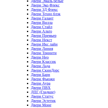
Двери Эмаль белые
Двери Эко Флекс
Двери 3Д Флекс
Двери Техно блэк
Двери Галант
Двери Вилла
Двери Стайл
Двери Альто
Двери Премьер
Двери Некст
Двери Икс лайн
Двери Линия
Двери Тринити
Двери Нео
Двери Классик
Двери Лада
Двери СкинДорс
Двери Барн
Двери Фьюжн
Двери Аура
Двери ПВХ
ДПГ (Гладкие)
Двери Статус
Двери Эстетик
Двери Моне