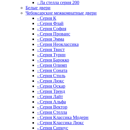
- Ла стелла серия 200
Белые двери
Чебоксарские межкомнатные двери
- Серия К
- Серия Флай
- Серия София
- Серия Прованс
- Серия Эмма
- Серия Неоклассика
- Серия Твист
- Серия Турин
- Серия Барокко
- Серия Олимп
- Серия Соната
- Серия Стиль
- Серия Люкс
- Серия Оскар
- Серия Тренд
- Серия Лайт
- Серия Альфа
- Серия Вектор
- Серия Стелла
- Серия Классика Модерн
- Серия Классика Люкс
- Серия Сириус