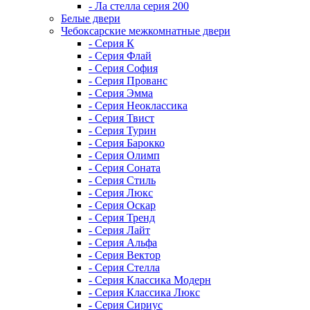
- Ла стелла серия 200
Белые двери
Чебоксарские межкомнатные двери
- Серия К
- Серия Флай
- Серия София
- Серия Прованс
- Серия Эмма
- Серия Неоклассика
- Серия Твист
- Серия Турин
- Серия Барокко
- Серия Олимп
- Серия Соната
- Серия Стиль
- Серия Люкс
- Серия Оскар
- Серия Тренд
- Серия Лайт
- Серия Альфа
- Серия Вектор
- Серия Стелла
- Серия Классика Модерн
- Серия Классика Люкс
- Серия Сириус