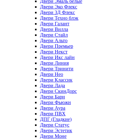
Двери Эмаль белые
Двери Эко Флекс
Двери 3Д Флекс
Двери Техно блэк
Двери Галант
Двери Вилла
Двери Стайл
Двери Альто
Двери Премьер
Двери Некст
Двери Икс лайн
Двери Линия
Двери Тринити
Двери Нео
Двери Классик
Двери Лада
Двери СкинДорс
Двери Барн
Двери Фьюжн
Двери Аура
Двери ПВХ
ДПГ (Гладкие)
Двери Статус
Двери Эстетик
Двери Моне