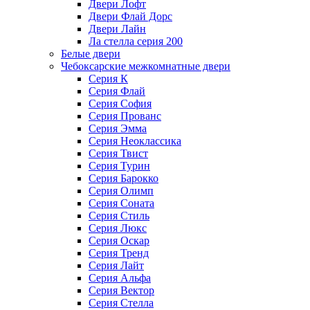
Двери Лофт
Двери Флай Дорс
Двери Лайн
Ла стелла серия 200
Белые двери
Чебоксарские межкомнатные двери
Серия К
Серия Флай
Серия София
Серия Прованс
Серия Эмма
Серия Неоклассика
Серия Твист
Серия Турин
Серия Барокко
Серия Олимп
Серия Соната
Серия Стиль
Серия Люкс
Серия Оскар
Серия Тренд
Серия Лайт
Серия Альфа
Серия Вектор
Серия Стелла