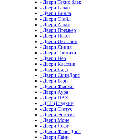
- Двери Техно блэк
- Двери Галант
- Двери Вилла
- Двери Стайл
- Двери Альто
- Двери Премьер
- Двери Некст
- Двери Икс лайн
- Двери Линия
- Двери Тринити
- Двери Нео
- Двери Классик
- Двери Лада
- Двери СкинДорс
- Двери Барн
- Двери Фьюжн
- Двери Аура
- Двери ПВХ
- ДПГ (Гладкие)
- Двери Статус
- Двери Эстетик
- Двери Моне
- Двери Лофт
- Двери Флай Дорс
- Двери Лайн