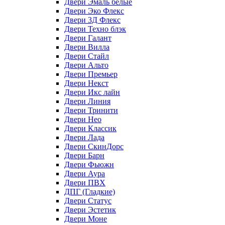
Двери Эмаль белые
Двери Эко Флекс
Двери 3Д Флекс
Двери Техно блэк
Двери Галант
Двери Вилла
Двери Стайл
Двери Альто
Двери Премьер
Двери Некст
Двери Икс лайн
Двери Линия
Двери Тринити
Двери Нео
Двери Классик
Двери Лада
Двери СкинДорс
Двери Барн
Двери Фьюжн
Двери Аура
Двери ПВХ
ДПГ (Гладкие)
Двери Статус
Двери Эстетик
Двери Моне