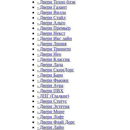
- Двери Техно блэк
- Двери Галант
- Двери Вилла
- Двери Стайл
- Двери Альто
- Двери Премьер
- Двери Некст
- Двери Икс лайн
- Двери Линия
- Двери Тринити
- Двери Нео
- Двери Классик
- Двери Лада
- Двери СкинДорс
- Двери Барн
- Двери Фьюжн
- Двери Аура
- Двери ПВХ
- ДПГ (Гладкие)
- Двери Статус
- Двери Эстетик
- Двери Моне
- Двери Лофт
- Двери Флай Дорс
- Двери Лайн