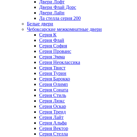
Двери Лофт
Двери Флай Дорс
Двери Лайн
Ла стелла серия 200
Белые двери
Чебоксарские межкомнатные двери
Серия К
Серия Флай
Серия София
Серия Прованс
Серия Эмма
Серия Неоклассика
Серия Твист
Серия Турин
Серия Барокко
Серия Олимп
Серия Соната
Серия Стиль
Серия Люкс
Серия Оскар
Серия Тренд
Серия Лайт
Серия Альфа
Серия Вектор
Серия Стелла