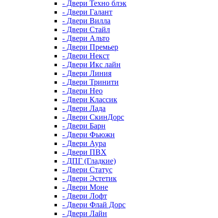
- Двери Техно блэк
- Двери Галант
- Двери Вилла
- Двери Стайл
- Двери Альто
- Двери Премьер
- Двери Некст
- Двери Икс лайн
- Двери Линия
- Двери Тринити
- Двери Нео
- Двери Классик
- Двери Лада
- Двери СкинДорс
- Двери Барн
- Двери Фьюжн
- Двери Аура
- Двери ПВХ
- ДПГ (Гладкие)
- Двери Статус
- Двери Эстетик
- Двери Моне
- Двери Лофт
- Двери Флай Дорс
- Двери Лайн