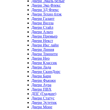
Двери Эмаль белые
Двери Эко Флекс
Двери 3Д Флекс
Двери Техно блэк
Двери Галант
Двери Вилла
Двери Стайл
Двери Альто
Двери Премьер
Двери Некст
Двери Икс лайн
Двери Линия
Двери Тринити
Двери Нео
Двери Классик
Двери Лада
Двери СкинДорс
Двери Барн
Двери Фьюжн
Двери Аура
Двери ПВХ
ДПГ (Гладкие)
Двери Статус
Двери Эстетик
Двери Моне