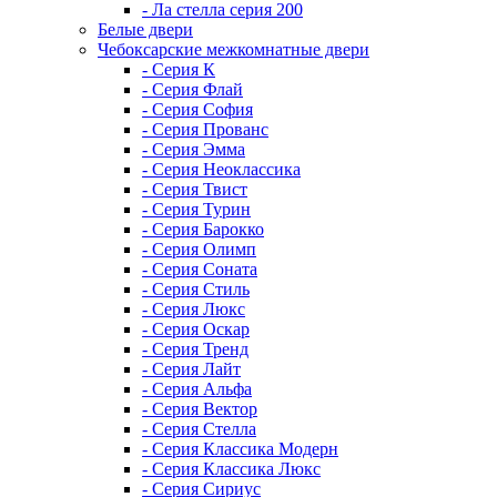
- Ла стелла серия 200
Белые двери
Чебоксарские межкомнатные двери
- Серия К
- Серия Флай
- Серия София
- Серия Прованс
- Серия Эмма
- Серия Неоклассика
- Серия Твист
- Серия Турин
- Серия Барокко
- Серия Олимп
- Серия Соната
- Серия Стиль
- Серия Люкс
- Серия Оскар
- Серия Тренд
- Серия Лайт
- Серия Альфа
- Серия Вектор
- Серия Стелла
- Серия Классика Модерн
- Серия Классика Люкс
- Серия Сириус