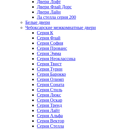
Двери Лофт
Двери Флай Дорс
Двери Лайн
Ла стелла серия 200
Белые двери
Чебоксарские межкомнатные двери
Серия К
Серия Флай
Серия София
Серия Прованс
Серия Эмма
Серия Неоклассика
Серия Твист
Серия Турин
Серия Барокко
Серия Олимп
Серия Соната
Серия Стиль
Серия Люкс
Серия Оскар
Серия Тренд
Серия Лайт
Серия Альфа
Серия Вектор
Серия Стелла