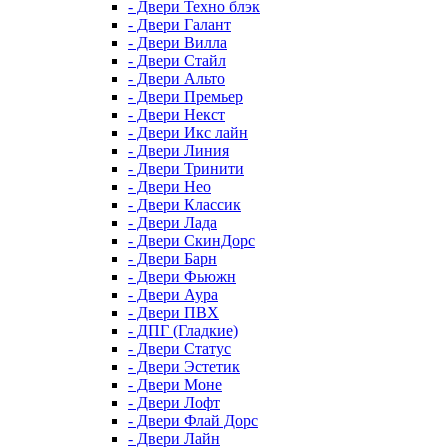
- Двери Техно блэк
- Двери Галант
- Двери Вилла
- Двери Стайл
- Двери Альто
- Двери Премьер
- Двери Некст
- Двери Икс лайн
- Двери Линия
- Двери Тринити
- Двери Нео
- Двери Классик
- Двери Лада
- Двери СкинДорс
- Двери Барн
- Двери Фьюжн
- Двери Аура
- Двери ПВХ
- ДПГ (Гладкие)
- Двери Статус
- Двери Эстетик
- Двери Моне
- Двери Лофт
- Двери Флай Дорс
- Двери Лайн