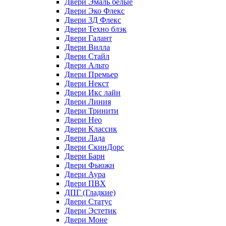
Двери Эмаль белые
Двери Эко Флекс
Двери 3Д Флекс
Двери Техно блэк
Двери Галант
Двери Вилла
Двери Стайл
Двери Альто
Двери Премьер
Двери Некст
Двери Икс лайн
Двери Линия
Двери Тринити
Двери Нео
Двери Классик
Двери Лада
Двери СкинДорс
Двери Барн
Двери Фьюжн
Двери Аура
Двери ПВХ
ДПГ (Гладкие)
Двери Статус
Двери Эстетик
Двери Моне