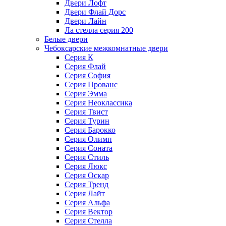
Двери Лофт
Двери Флай Дорс
Двери Лайн
Ла стелла серия 200
Белые двери
Чебоксарские межкомнатные двери
Серия К
Серия Флай
Серия София
Серия Прованс
Серия Эмма
Серия Неоклассика
Серия Твист
Серия Турин
Серия Барокко
Серия Олимп
Серия Соната
Серия Стиль
Серия Люкс
Серия Оскар
Серия Тренд
Серия Лайт
Серия Альфа
Серия Вектор
Серия Стелла