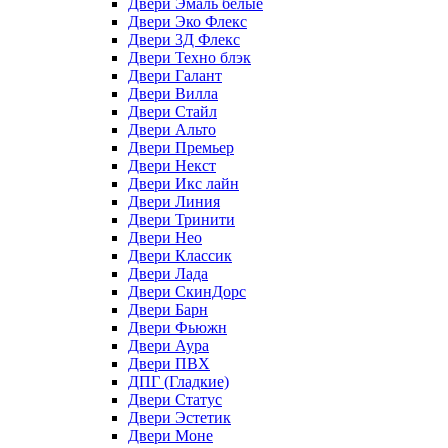
Двери Эмаль белые
Двери Эко Флекс
Двери 3Д Флекс
Двери Техно блэк
Двери Галант
Двери Вилла
Двери Стайл
Двери Альто
Двери Премьер
Двери Некст
Двери Икс лайн
Двери Линия
Двери Тринити
Двери Нео
Двери Классик
Двери Лада
Двери СкинДорс
Двери Барн
Двери Фьюжн
Двери Аура
Двери ПВХ
ДПГ (Гладкие)
Двери Статус
Двери Эстетик
Двери Моне