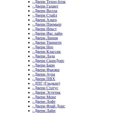
- Двери Техно блэк
- Двери Галант
- Двери Вилла
- Двери Стайл
- Двери Альто
- Двери Премьер
- Двери Некст
- Двери Икс лайн
- Двери Линия
- Двери Тринити
- Двери Нео
- Двери Классик
- Двери Лада
- Двери СкинДорс
- Двери Барн
- Двери Фьюжн
- Двери Аура
- Двери ПВХ
- ДПГ (Гладкие)
- Двери Статус
- Двери Эстетик
- Двери Моне
- Двери Лофт
- Двери Флай Дорс
- Двери Лайн