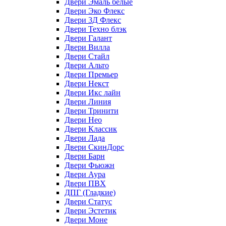
Двери Эмаль белые
Двери Эко Флекс
Двери 3Д Флекс
Двери Техно блэк
Двери Галант
Двери Вилла
Двери Стайл
Двери Альто
Двери Премьер
Двери Некст
Двери Икс лайн
Двери Линия
Двери Тринити
Двери Нео
Двери Классик
Двери Лада
Двери СкинДорс
Двери Барн
Двери Фьюжн
Двери Аура
Двери ПВХ
ДПГ (Гладкие)
Двери Статус
Двери Эстетик
Двери Моне