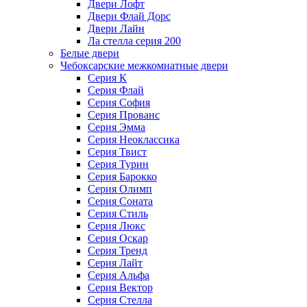
Двери Лофт
Двери Флай Дорс
Двери Лайн
Ла стелла серия 200
Белые двери
Чебоксарские межкомнатные двери
Серия К
Серия Флай
Серия София
Серия Прованс
Серия Эмма
Серия Неоклассика
Серия Твист
Серия Турин
Серия Барокко
Серия Олимп
Серия Соната
Серия Стиль
Серия Люкс
Серия Оскар
Серия Тренд
Серия Лайт
Серия Альфа
Серия Вектор
Серия Стелла