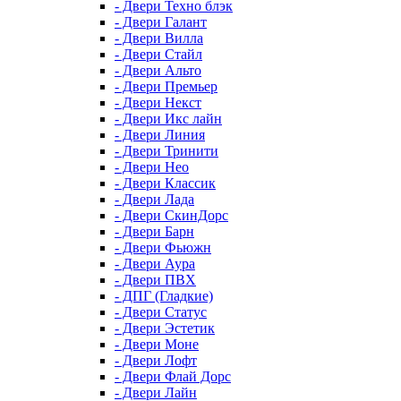
- Двери Техно блэк
- Двери Галант
- Двери Вилла
- Двери Стайл
- Двери Альто
- Двери Премьер
- Двери Некст
- Двери Икс лайн
- Двери Линия
- Двери Тринити
- Двери Нео
- Двери Классик
- Двери Лада
- Двери СкинДорс
- Двери Барн
- Двери Фьюжн
- Двери Аура
- Двери ПВХ
- ДПГ (Гладкие)
- Двери Статус
- Двери Эстетик
- Двери Моне
- Двери Лофт
- Двери Флай Дорс
- Двери Лайн