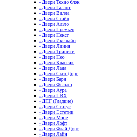
- Двери Техно блэк
- Двери Галант
- Двери Вилла
- Двери Стайл
- Двери Альто
- Двери Премьер
- Двери Некст
- Двери Икс лайн
- Двери Линия
- Двери Тринити
- Двери Нео
- Двери Классик
- Двери Лада
- Двери СкинДорс
- Двери Барн
- Двери Фьюжн
- Двери Аура
- Двери ПВХ
- ДПГ (Гладкие)
- Двери Статус
- Двери Эстетик
- Двери Моне
- Двери Лофт
- Двери Флай Дорс
- Двери Лайн