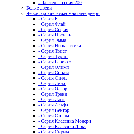
- Ла стелла серия 200
Белые двери
Чебоксарские межкомнатные двери
- Серия К
- Серия Флай
- Серия София
- Серия Прованс
- Серия Эмма
- Серия Неоклассика
- Серия Твист
- Серия Турин
- Серия Барокко
- Серия Олимп
- Серия Соната
- Серия Стиль
- Серия Люкс
- Серия Оскар
- Серия Тренд
- Серия Лайт
- Серия Альфа
- Серия Вектор
- Серия Стелла
- Серия Классика Модерн
- Серия Классика Люкс
- Серия Сириус