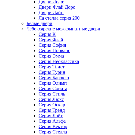
Двери Лофт
Двери Флай Дорс
Двери Лайн
Ла стелла серия 200
Белые двери
Чебоксарские межкомнатные двери
Серия К
Серия Флай
Серия София
Серия Прованс
Серия Эмма
Серия Неоклассика
Серия Твист
Серия Турин
Серия Барокко
Серия Олимп
Серия Соната
Серия Стиль
Серия Люкс
Серия Оскар
Серия Тренд
Серия Лайт
Серия Альфа
Серия Вектор
Серия Стелла