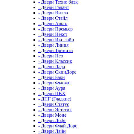
- Двери Техно блэк
- Двери Галант
- Двери Вилла
- Двери Стайл
- Двери Альто
- Двери Премьер
- Двери Некст
- Двери Икс лайн
- Двери Линия
- Двери Тринити
- Двери Нео
- Двери Классик
- Двери Лада
- Двери СкинДорс
- Двери Барн
- Двери Фьюжн
- Двери Аура
- Двери ПВХ
- ДПГ (Гладкие)
- Двери Статус
- Двери Эстетик
- Двери Моне
- Двери Лофт
- Двери Флай Дорс
- Двери Лайн