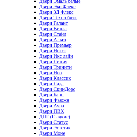
Двери Эмаль белые
Двери Эко Флекс
Двери 3Д Флекс
Двери Техно блэк
Двери Галант
Двери Вилла
Двери Стайл
Двери Альто
Двери Премьер
Двери Некст
Двери Икс лайн
Двери Линия
Двери Тринити
Двери Нео
Двери Классик
Двери Лада
Двери СкинДорс
Двери Барн
Двери Фьюжн
Двери Аура
Двери ПВХ
ДПГ (Гладкие)
Двери Статус
Двери Эстетик
Двери Моне