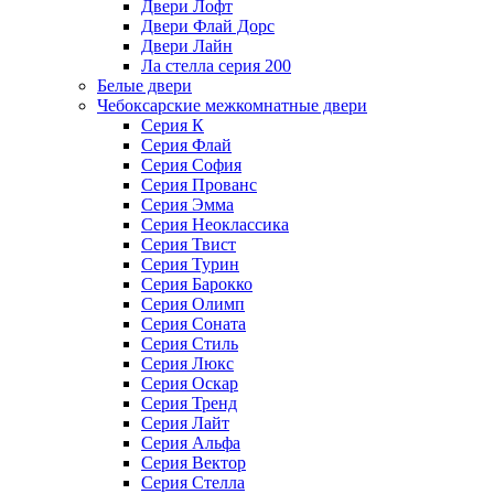
Двери Лофт
Двери Флай Дорс
Двери Лайн
Ла стелла серия 200
Белые двери
Чебоксарские межкомнатные двери
Серия К
Серия Флай
Серия София
Серия Прованс
Серия Эмма
Серия Неоклассика
Серия Твист
Серия Турин
Серия Барокко
Серия Олимп
Серия Соната
Серия Стиль
Серия Люкс
Серия Оскар
Серия Тренд
Серия Лайт
Серия Альфа
Серия Вектор
Серия Стелла