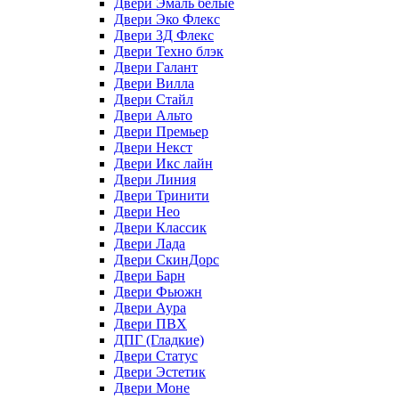
Двери Эмаль белые
Двери Эко Флекс
Двери 3Д Флекс
Двери Техно блэк
Двери Галант
Двери Вилла
Двери Стайл
Двери Альто
Двери Премьер
Двери Некст
Двери Икс лайн
Двери Линия
Двери Тринити
Двери Нео
Двери Классик
Двери Лада
Двери СкинДорс
Двери Барн
Двери Фьюжн
Двери Аура
Двери ПВХ
ДПГ (Гладкие)
Двери Статус
Двери Эстетик
Двери Моне