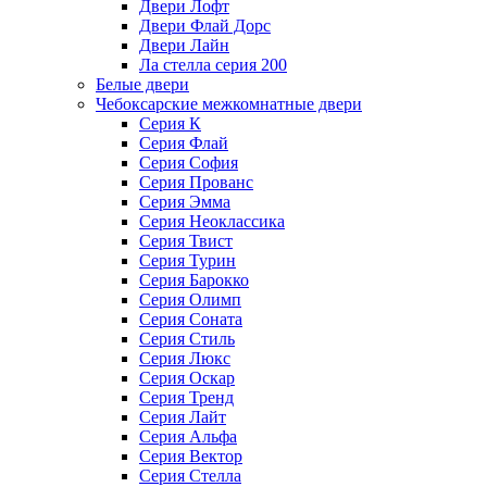
Двери Лофт
Двери Флай Дорс
Двери Лайн
Ла стелла серия 200
Белые двери
Чебоксарские межкомнатные двери
Серия К
Серия Флай
Серия София
Серия Прованс
Серия Эмма
Серия Неоклассика
Серия Твист
Серия Турин
Серия Барокко
Серия Олимп
Серия Соната
Серия Стиль
Серия Люкс
Серия Оскар
Серия Тренд
Серия Лайт
Серия Альфа
Серия Вектор
Серия Стелла