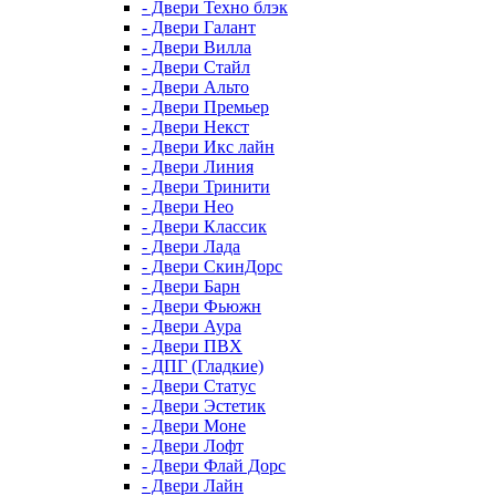
- Двери Техно блэк
- Двери Галант
- Двери Вилла
- Двери Стайл
- Двери Альто
- Двери Премьер
- Двери Некст
- Двери Икс лайн
- Двери Линия
- Двери Тринити
- Двери Нео
- Двери Классик
- Двери Лада
- Двери СкинДорс
- Двери Барн
- Двери Фьюжн
- Двери Аура
- Двери ПВХ
- ДПГ (Гладкие)
- Двери Статус
- Двери Эстетик
- Двери Моне
- Двери Лофт
- Двери Флай Дорс
- Двери Лайн