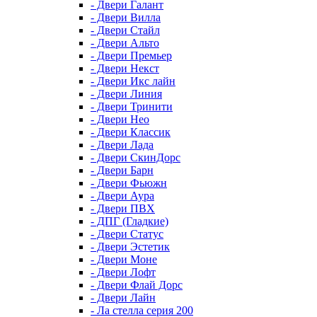
- Двери Галант
- Двери Вилла
- Двери Стайл
- Двери Альто
- Двери Премьер
- Двери Некст
- Двери Икс лайн
- Двери Линия
- Двери Тринити
- Двери Нео
- Двери Классик
- Двери Лада
- Двери СкинДорс
- Двери Барн
- Двери Фьюжн
- Двери Аура
- Двери ПВХ
- ДПГ (Гладкие)
- Двери Статус
- Двери Эстетик
- Двери Моне
- Двери Лофт
- Двери Флай Дорс
- Двери Лайн
- Ла стелла серия 200