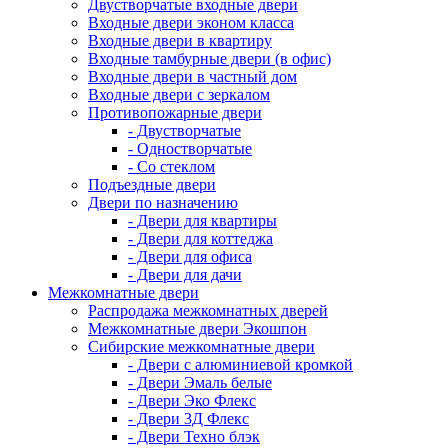
Двустворчатые входные двери
Входные двери эконом класса
Входные двери в квартиру
Входные тамбурные двери (в офис)
Входные двери в частный дом
Входные двери с зеркалом
Противопожарные двери
- Двустворчатые
- Одностворчатые
- Со стеклом
Подъездные двери
Двери по назначению
- Двери для квартиры
- Двери для коттеджа
- Двери для офиса
- Двери для дачи
Межкомнатные двери
Распродажа межкомнатных дверей
Межкомнатные двери Экошпон
Сибирские межкомнатные двери
- Двери с алюминиевой кромкой
- Двери Эмаль белые
- Двери Эко Флекс
- Двери 3Д Флекс
- Двери Техно блэк