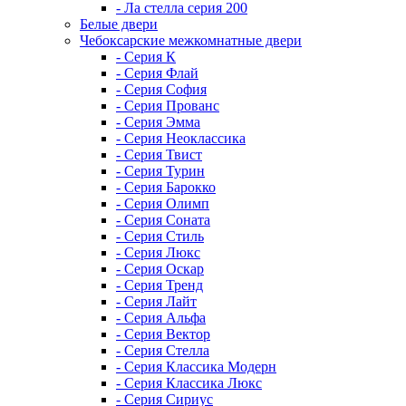
- Ла стелла серия 200
Белые двери
Чебоксарские межкомнатные двери
- Серия К
- Серия Флай
- Серия София
- Серия Прованс
- Серия Эмма
- Серия Неоклассика
- Серия Твист
- Серия Турин
- Серия Барокко
- Серия Олимп
- Серия Соната
- Серия Стиль
- Серия Люкс
- Серия Оскар
- Серия Тренд
- Серия Лайт
- Серия Альфа
- Серия Вектор
- Серия Стелла
- Серия Классика Модерн
- Серия Классика Люкс
- Серия Сириус