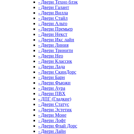
- Двери Техно блэк
- Двери Галант
- Двери Вилла
- Двери Стайл
- Двери Альто
- Двери Премьер
- Двери Некст
- Двери Икс лайн
- Двери Линия
- Двери Тринити
- Двери Нео
- Двери Классик
- Двери Лада
- Двери СкинДорс
- Двери Барн
- Двери Фьюжн
- Двери Аура
- Двери ПВХ
- ДПГ (Гладкие)
- Двери Статус
- Двери Эстетик
- Двери Моне
- Двери Лофт
- Двери Флай Дорс
- Двери Лайн