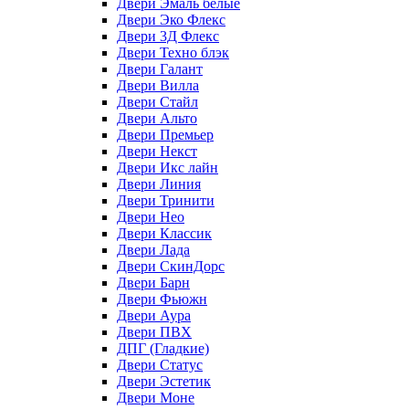
Двери Эмаль белые
Двери Эко Флекс
Двери 3Д Флекс
Двери Техно блэк
Двери Галант
Двери Вилла
Двери Стайл
Двери Альто
Двери Премьер
Двери Некст
Двери Икс лайн
Двери Линия
Двери Тринити
Двери Нео
Двери Классик
Двери Лада
Двери СкинДорс
Двери Барн
Двери Фьюжн
Двери Аура
Двери ПВХ
ДПГ (Гладкие)
Двери Статус
Двери Эстетик
Двери Моне