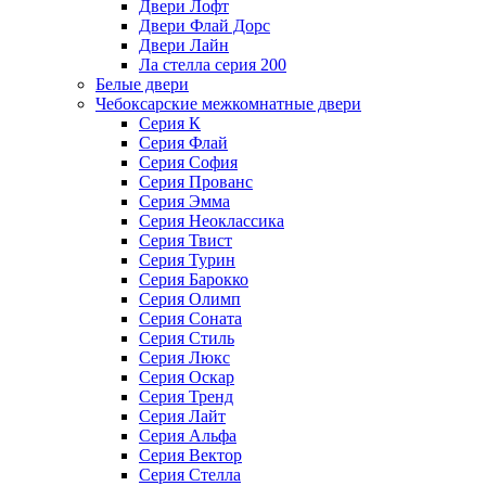
Двери Лофт
Двери Флай Дорс
Двери Лайн
Ла стелла серия 200
Белые двери
Чебоксарские межкомнатные двери
Серия К
Серия Флай
Серия София
Серия Прованс
Серия Эмма
Серия Неоклассика
Серия Твист
Серия Турин
Серия Барокко
Серия Олимп
Серия Соната
Серия Стиль
Серия Люкс
Серия Оскар
Серия Тренд
Серия Лайт
Серия Альфа
Серия Вектор
Серия Стелла